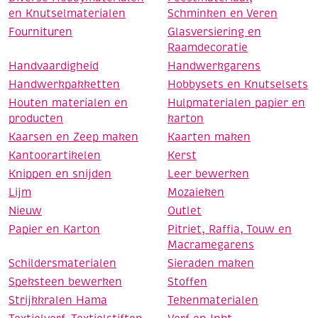
en Knutselmaterialen
Schminken en Veren
Fournituren
Glasversiering en
Raamdecoratie
Handvaardigheid
Handwerkgarens
Handwerkpakketten
Hobbysets en Knutselsets
Houten materialen en
Hulpmaterialen papier en
producten
karton
Kaarsen en Zeep maken
Kaarten maken
Kantoorartikelen
Kerst
Knippen en snijden
Leer bewerken
Lijm
Mozaieken
Nieuw
Outlet
Papier en Karton
Pitriet, Raffia, Touw en
Macramegarens
Schildersmaterialen
Sieraden maken
Speksteen bewerken
Stoffen
Strijkkralen Hama
Tekenmaterialen