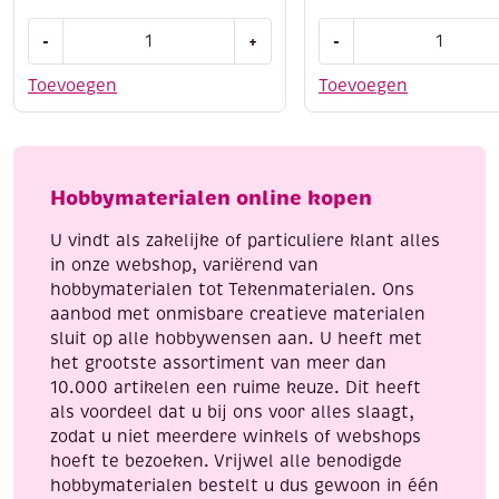
OUTLET
OUTLET
-
+
-
Learn
Learn
to
to
Toevoegen
Toevoegen
paint,
paint,
4
4
kleurplaten
kleurplaten
van
van
Hobbymaterialen online kopen
konijntjes,
puppies,
incl.
incl.
U vindt als zakelijke of particuliere klant alles
penseel
penseel
in onze webshop, variërend van
en
en
hobbymaterialen tot Tekenmaterialen. Ons
8
8
aanbod met onmisbare creatieve materialen
napjes
napjes
sluit op alle hobbywensen aan. U heeft met
verf,
verf,
het grootste assortiment van meer dan
aantal
aantal
10.000 artikelen een ruime keuze. Dit heeft
als voordeel dat u bij ons voor alles slaagt,
zodat u niet meerdere winkels of webshops
hoeft te bezoeken. Vrijwel alle benodigde
hobbymaterialen bestelt u dus gewoon in één