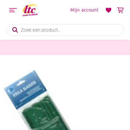
Mijn account
Producten
zoeken
Diverse Hobbymaterialen en Knutselmaterialen
OUTLET Chenilledraad, 6mm, 30 cm 25 stuks groen