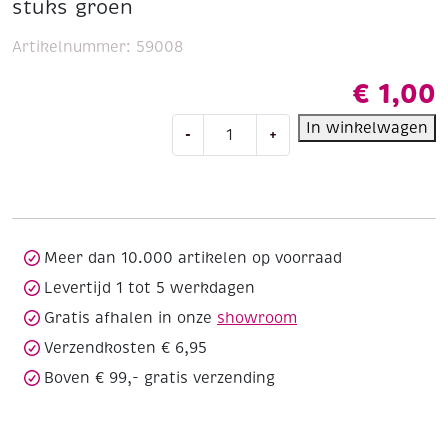
stuks groen
Artikelnummer:
59008
€
1,00
OUTLET
In winkelwagen
-
+
Chenilledraad,
6mm,
30
cm
25
stuks
Meer dan 10.000 artikelen op voorraad
groen
Levertijd 1 tot 5 werkdagen
aantal
Gratis afhalen in onze
showroom
Verzendkosten € 6,95
Boven € 99,- gratis verzending