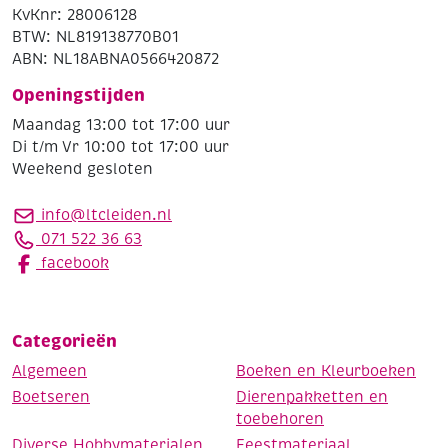
KvKnr: 28006128
BTW: NL819138770B01
ABN: NL18ABNA0566420872
Openingstijden
Maandag 13:00 tot 17:00 uur
Di t/m Vr 10:00 tot 17:00 uur
Weekend gesloten
info@ltcleiden.nl
071 522 36 63
facebook
Categorieën
Algemeen
Boeken en Kleurboeken
Boetseren
Dierenpakketten en
toebehoren
Diverse Hobbymaterialen
Feestmateriaal,