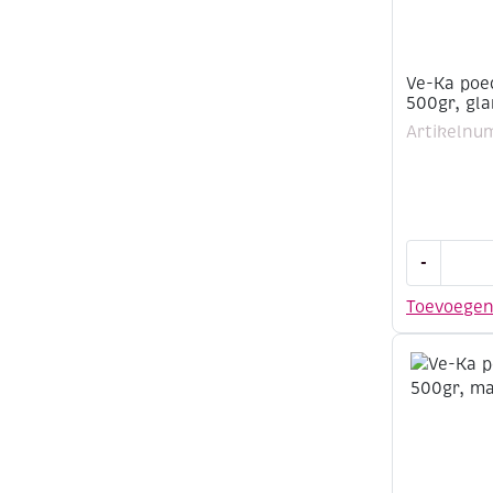
Ve-Ka poe
500gr, gl
Artikelnu
Ve-
-
Ka
poedergla
Toevoege
GL1136,
500gr,
glanzend,
vuurrood
aantal