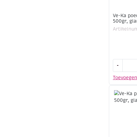
Ve-Ka poe
500gr, gla
Artikelnu
Ve-
-
Ka
poedergla
Toevoege
GL1124,
500gr,
glanzend,
gele
oker
aantal