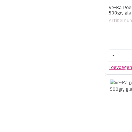
Ve-Ka Poe
500gr, gl
Artikelnu
Ve-
-
Ka
Poedergla
Toevoege
GL1118,
500gr,
glanzend,
lentegroe
aantal