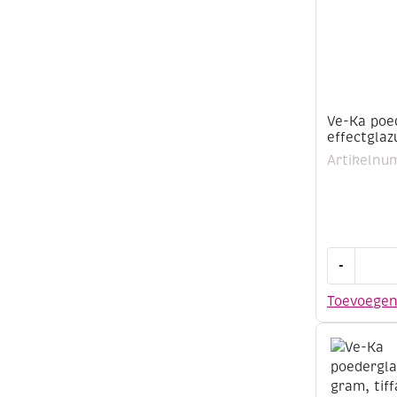
Ve-Ka poe
effectglaz
Artikelnu
Ve-
-
Ka
poedergla
Toevoege
/
effectglaz
500
gram,
krokodil