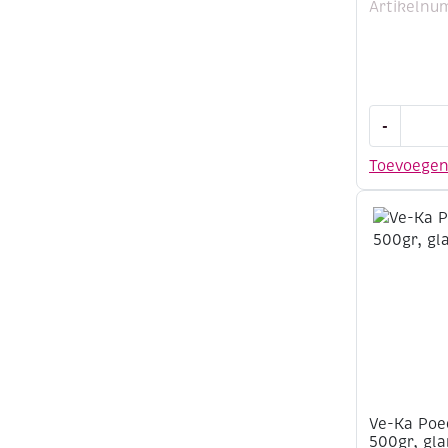
Artikelnu
Ve-
-
Ka
poederglaz
Toevoege
500
gram,
roze
aantal
Ve-Ka Poe
500gr, gl