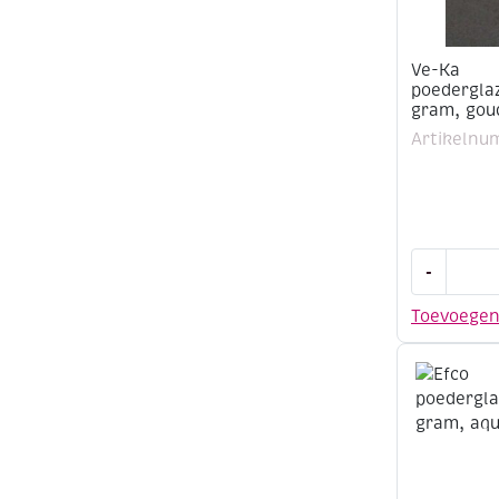
Ve-Ka
poederglaz
gram, gou
Artikelnu
Ve-
-
Ka
poederglaz
Toevoege
500
gram,
goudbrons
aantal