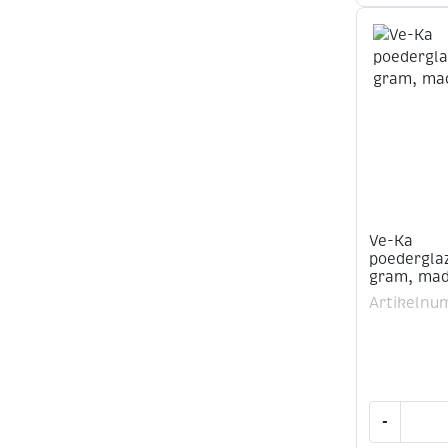
gram,
tijgerlelie
aantal
Ve-Ka
poederglaz
gram, mad
Artikelnu
Ve-
-
Ka