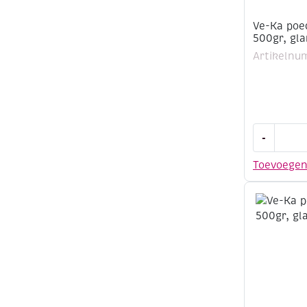
Ve-Ka poe
500gr, gla
Artikelnu
Ve-
-
Ka
poedergla
Toevoege
GL1122,
500gr,
glanzend,
geel
aantal