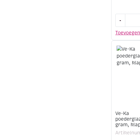
Ve-
-
Ka
poederglaz
Toevoege
500
gram,
leisteen
aantal
Ve-Ka
poederglaz
gram, kla
Artikelnu