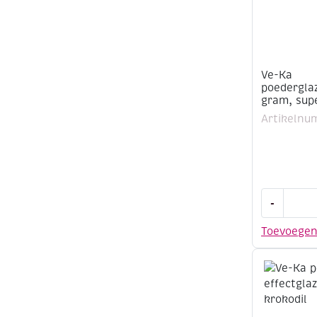
Ve-Ka
poederglaz
gram, sup
Artikelnu
Ve-
-
Ka
poederglaz
Toevoege
500
gram,
supernova
aantal