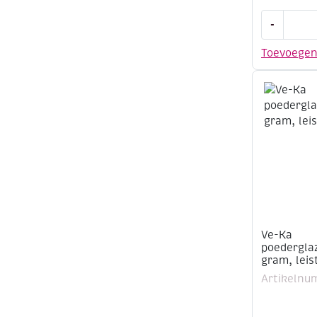
Ve-
-
Ka
poederglaz
Toevoege
500
gram,
kopergroe
aantal
Ve-Ka
poederglaz
gram, leis
Artikelnu