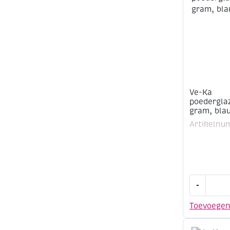
groen
aantal
Ve-Ka
poederglaz
gram, blau
Artikelnu
Ve-
-
Ka
poederglaz
Toevoege
500
gram,