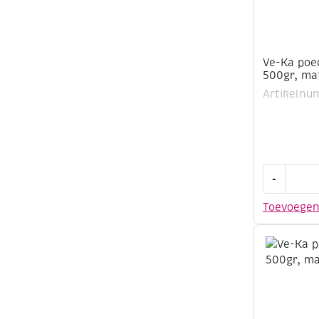
Ve-Ka poe
500gr, ma
Artikelnu
Ve-
-
Ka
poedergla
Toevoege
GL1150,
500gr,
mat
transpara
aantal