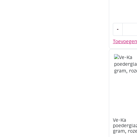
Ve-
-
Ka
poederglaz
Toevoege
500
gram,
klaproos
rood
aantal
Ve-Ka
poederglaz
gram, roz