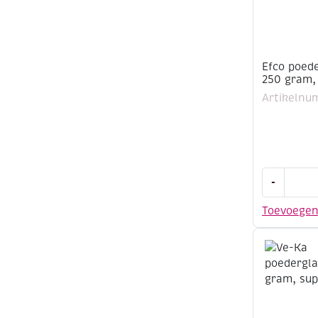
Efco poede
250 gram,
Artikelnu
Efco
-
poederglaz
250
Toevoege
gram,
aquamarij
aantal