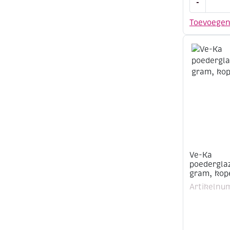
-
Ka
poederglaz
Toevoege
500
gram,
turquoise
aantal
Ve-Ka
poederglaz
gram, kop
Artikelnu