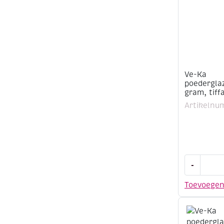
aantal
Ve-Ka
poederglaz
gram, tiff
Artikelnu
Ve-
-
Ka
poederglaz
Toevoege
500
gram,
tiffany