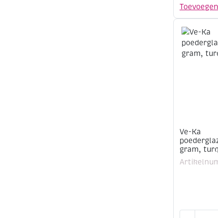
poederglaz
Toevoege
500
gram,
madeliefje
aantal
Ve-Ka
poederglaz
gram, tur
Artikelnu
Ve-