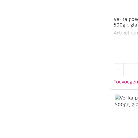
Ve-Ka poe
500gr, gl
Artikelnu
Ve-
-
Ka
poedergla
Toevoege
GL1131,
500gr,
glanzend,
zwart
aantal