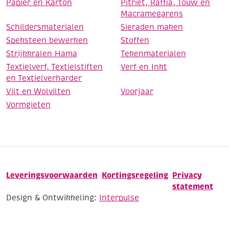
Papier en Karton
Pitriet, Raffia, Touw en
Macramegarens
Schildersmaterialen
Sieraden maken
Speksteen bewerken
Stoffen
Strijkkralen Hama
Tekenmaterialen
Textielverf, Textielstiften
Verf en Inkt
en Textielverharder
Vilt en Wolvilten
Voorjaar
Vormgieten
Leveringsvoorwaarden
Kortingsregeling
Privacy
statement
Design & Ontwikkeling:
Interpulse