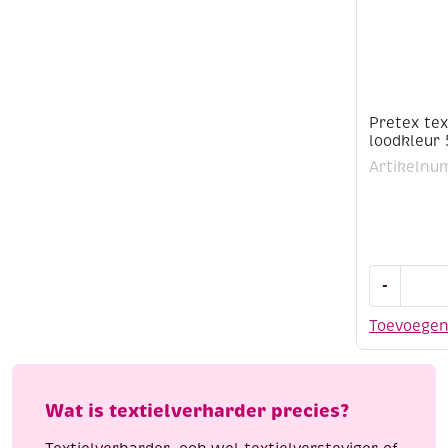
Pretex tex
loodkleur 5
Artikelnu
Pretex
-
textielver
loodkleur
Toevoege
5
liter
aantal
Wat is textielverharder precies?