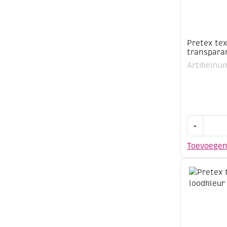
Pretex tex
transparan
Artikelnu
Pretex
-
textielver
transpara
Toevoege
1
liter
aantal