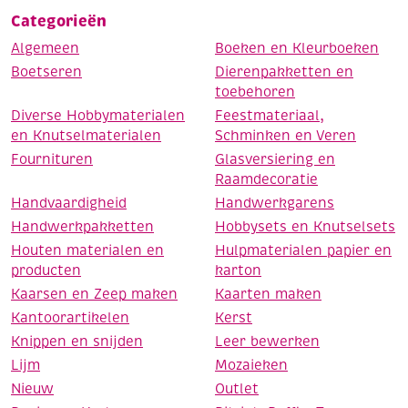
Categorieën
Algemeen
Boeken en Kleurboeken
Boetseren
Dierenpakketten en
toebehoren
Diverse Hobbymaterialen
Feestmateriaal,
en Knutselmaterialen
Schminken en Veren
Fournituren
Glasversiering en
Raamdecoratie
Handvaardigheid
Handwerkgarens
Handwerkpakketten
Hobbysets en Knutselsets
Houten materialen en
Hulpmaterialen papier en
producten
karton
Kaarsen en Zeep maken
Kaarten maken
Kantoorartikelen
Kerst
Knippen en snijden
Leer bewerken
Lijm
Mozaieken
Nieuw
Outlet