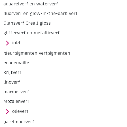
aquarelverf en waterverf
fluorverf en glow-in-the-dark verf
Glansverf Creall gloss
glitterverf en metallicverf
inkt
kleurpigmenten verfpigmenten
koudemaille
Krijtverf
linoverf
marmerverf
Mozaiekverf
olieverf
parelmoerverf