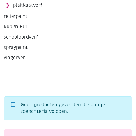
plakkaatverf
reliefpaint
Rub 'n Buff
schoolbordverf
spraypaint
vingerverf
Geen producten gevonden die aan je
zoekcriteria voldoen.