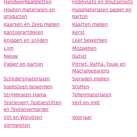
Handwerkpakketten
Hobbysets en Knutselsets
Houten materialen en
Hulpmaterialen papier en
producten
karton
Kaarsen en Zeep maken
Kaarten maken
Kantoorartikelen
Kerst
Knippen en snijden
Leer bewerken
Lijm
Mozaieken
Nieuw
Outlet
Papier en Karton
Pitriet, Raffia, Touw en
Macramegarens
Schildersmaterialen
Sieraden maken
Speksteen bewerken
Stoffen
Strijkkralen Hama
Tekenmaterialen
Textielverf, Textielstiften
Verf en Inkt
en Textielverharder
Vilt en Wolvilten
Voorjaar
Vormgieten