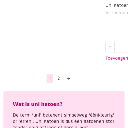
Uni katoe
Artikelnu
Uni
-
katoen
140
Toevoege
cm
breed
geel
1
2
→
aantal
Wat is uni katoen?
De term ‘uni’ betekent simpelweg ‘éénkleurig’
of ‘effen’. Uni katoen is dus een katoenen stof
zonder enig patroon of dessin. Het