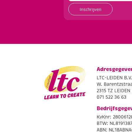
Inschrijven
Adresgegeve
LTC-LEIDEN B.V
W. Barentzstraa
2315 TZ LEIDEN
071 522 36 63
Bedrijfsgege
KvKnr: 2800612
BTW: NL819138
ABN: NL18ABNA