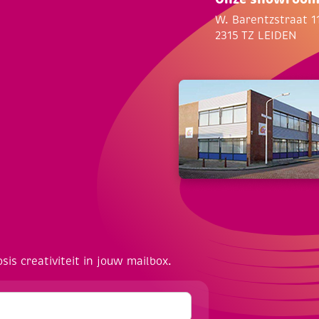
W. Barentzstraat 1
2315 TZ LEIDEN
osis creativiteit in jouw mailbox.