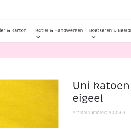
ier & Karton
Textiel & Handwerken
Boetseren & Beel
Uni katoen
 eigeel
eigeel
Artikelnummer:
400564