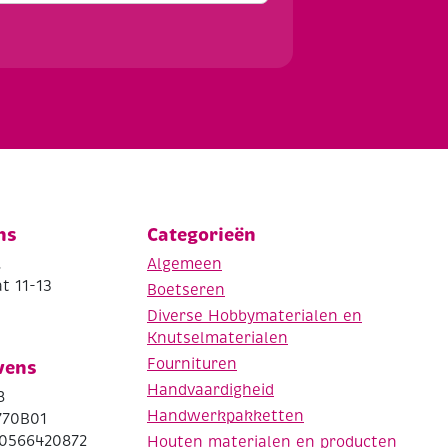
ns
Categorieën
.
Algemeen
t 11-13
Boetseren
Diverse Hobbymaterialen en
Knutselmaterialen
Fournituren
vens
Handvaardigheid
8
Handwerkpakketten
770B01
0566420872
Houten materialen en producten