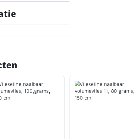
atie
cten