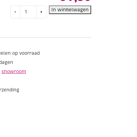
Uni
In winkelwagen
-
+
katoen
140
cm
breed
eigeel
aantal
kelen op voorraad
kdagen
e
showroom
erzending