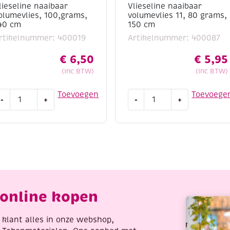
lieseline naaibaar
Vlieseline naaibaar
olumevlies, 100,grams,
volumevlies 11, 80 grams,
40 cm
150 cm
rtikelnummer: 400019
Artikelnummer: 400087
€
6,50
€
5,95
(Inc BTW)
(Inc BTW)
lieseline
Vlieseline
Toevoegen
Toevoege
-
+
-
+
aaibaar
naaibaar
olumevlies,
volumevlies
00,grams,
11,
40
80
m
grams,
antal
150
cm
aantal
online kopen
re klant alles in onze webshop,