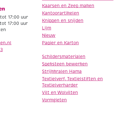
Kaarsen en Zeep maken
en
Kantoorartikelen
tot 17:00 uur
Knippen en snijden
tot 17:00 uur
Lijm
ten
Nieuw
Papier en Karton
den.nl
63
Schildersmaterialen
Speksteen bewerken
Strijkkralen Hama
Textielverf, Textielstiften en
Textielverharder
Vilt en Wolvilten
Vormgieten