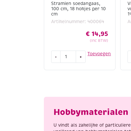
Stramien soedangaas,
V
100 cm, 18 hokjes per 10
v
cm
1
Artikelnummer: 400064
A
€
14,95
(Inc BTW)
Stramien
V
Toevoegen
-
+
soedangaas,
n
100
v
cm,
1
18
1
hokjes
c
per
a
10
cm
Hobbymaterialen 
aantal
U vindt als zakelijke of particulie