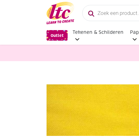
Producten
zoeken
Tekenen & Schilderen
Pap
Outlet
Stoffen
Uni katoen 140 cm breed