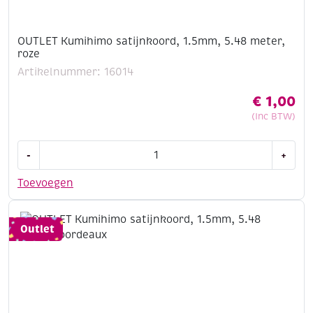
OUTLET Kumihimo satijnkoord, 1.5mm, 5.48 meter,
roze
Artikelnummer: 16014
€
1,00
(Inc BTW)
OUTLET
-
+
Kumihimo
satijnkoord,
Toevoegen
1.5mm,
5.48
meter,
Outlet
roze
aantal