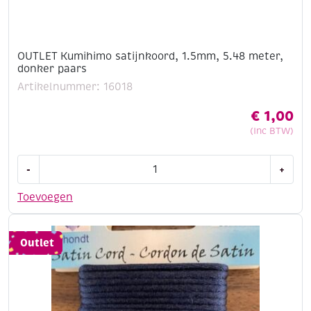
OUTLET Kumihimo satijnkoord, 1.5mm, 5.48 meter,
donker paars
Artikelnummer: 16018
€
1,00
(Inc BTW)
OUTLET
-
+
Kumihimo
satijnkoord,
Toevoegen
1.5mm,
5.48
meter,
Outlet
donker
paars
aantal