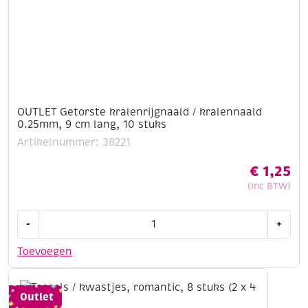
OUTLET Getorste kralenrijgnaald / kralennaald
0.25mm, 9 cm lang, 10 stuks
Artikelnummer: 38221
€
1,25
(Inc BTW)
OUTLET
-
+
Getorste
kralenrijgnaald
Toevoegen
/
kralennaald
0.25mm,
Outlet
9