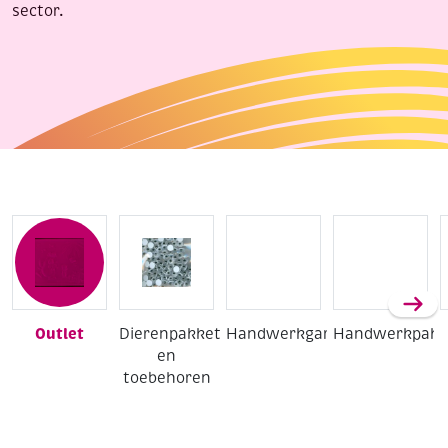
sector.
Outlet
Dierenpakketten
Handwerkgarens
Handwerkpakk
en
toebehoren