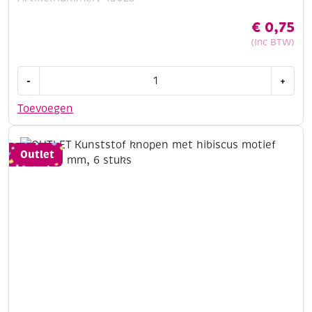
€
0,75
(Inc BTW)
OUTLET
-
+
Steekmarkeerders
/
Toevoegen
steekhouders
/
steekmarkers,
Outlet
16
stuks
aantal