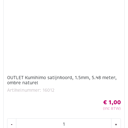
aantal
OUTLET Kumihimo satijnkoord, 1.5mm, 5.48 meter,
ombre naturel
Artikelnummer: 16012
€
1,00
(Inc BTW)
OUTLET
-
+
Kumihimo