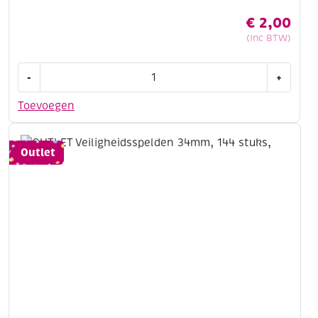
€
2,00
(Inc BTW)
OUTLET
-
+
Veiligheidsspelden
28mm,
Toevoegen
144
stuks,
zwart
Outlet
aantal