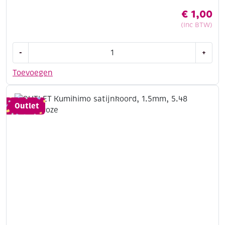
€
1,00
(Inc BTW)
OUTLET
-
+
Kumihimo
satijnkoord,
Toevoegen
1.5mm,
5.48
meter,
Outlet
mosgroen
aantal