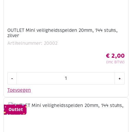
OUTLET Mini veiligheidsspelden 20mm, 144 stuks,
zilver
Artikelnummer: 20002
€
2,00
(Inc BTW)
OUTLET
-
+
Mini
veiligheidsspelden
Toevoegen
20mm,
144
stuks,
Outlet
zilver
aantal