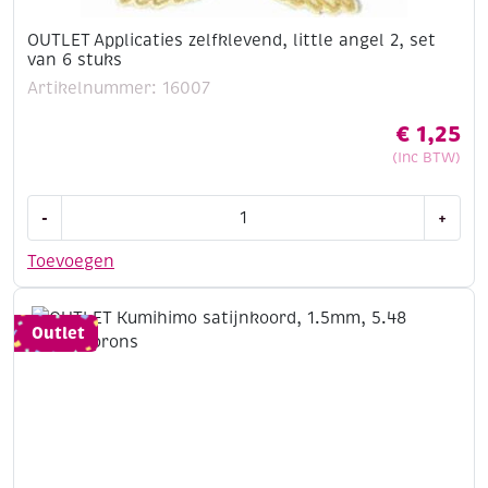
OUTLET Applicaties zelfklevend, little angel 2, set
van 6 stuks
Artikelnummer: 16007
€
1,25
(Inc BTW)
OUTLET
-
+
Applicaties
zelfklevend,
Toevoegen
little
angel
2,
Outlet
set
van
6
stuks
aantal