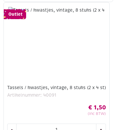
8
stuks
Outlet
(2
x
4
st)
aantal
Tassels / kwastjes, vintage, 8 stuks (2 x 4 st)
Artikelnummer: 40091
€
1,50
(Inc BTW)
Tassels
-
+