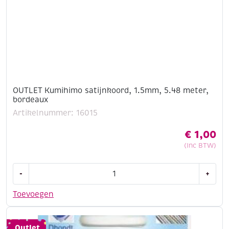
OUTLET Kumihimo satijnkoord, 1.5mm, 5.48 meter,
bordeaux
Artikelnummer: 16015
€
1,00
(Inc BTW)
OUTLET
-
+
Kumihimo
satijnkoord,
Toevoegen
1.5mm,
5.48
meter,
Outlet