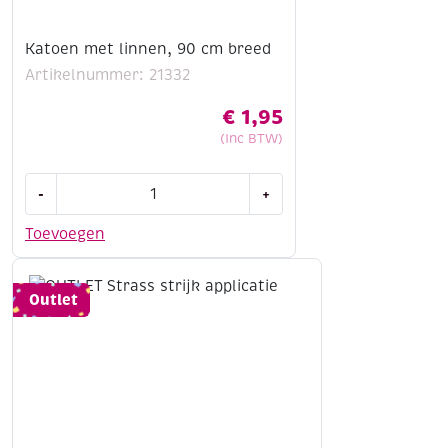
Katoen met linnen, 90 cm breed
Artikelnummer: 21332
€
1,95
(Inc BTW)
Katoen
-
+
met
linnen,
Toevoegen
90
cm
breed
Outlet
aantal