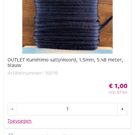
OUTLET Kumihimo satijnkoord, 1.5mm, 5.48 meter,
blauw
Artikelnummer: 16019
€
1,00
(Inc BTW)
OUTLET
-
+
Kumihimo
satijnkoord,
Toevoegen
1.5mm,
5.48