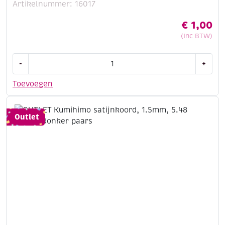
Artikelnummer: 16017
€
1,00
(Inc BTW)
OUTLET
-
+
Kumihimo
satijnkoord,
Toevoegen
1.5mm,
5.48
meter,
Outlet
violet
aantal