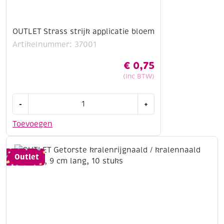
OUTLET Strass strijk applicatie bloem
Artikelnummer: 37001
€
0,75
(Inc BTW)
OUTLET
-
+
Strass
strijk
Toevoegen
applicatie
bloem
aantal
Outlet