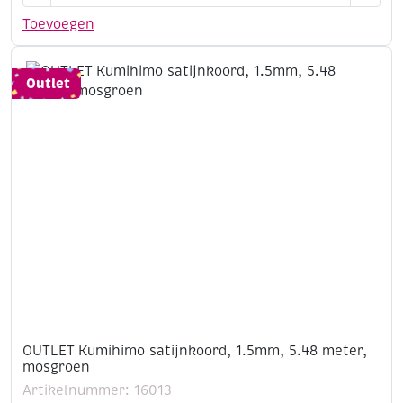
satijnkoord,
Toevoegen
1.5mm,
5.48
meter,
Outlet
ombre
naturel
aantal
OUTLET Kumihimo satijnkoord, 1.5mm, 5.48 meter,
mosgroen
Artikelnummer: 16013