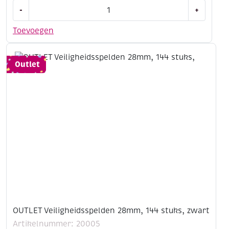
OUTLET
-
+
Veiligheidsspelden
28mm,
Toevoegen
144
stuks,
goud
Outlet
aantal
OUTLET Veiligheidsspelden 28mm, 144 stuks, zwart
Artikelnummer: 20005