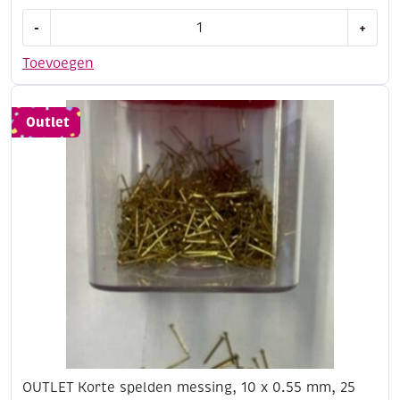
OUTLET
-
+
Kumihimo
satijnkoord,
Toevoegen
1.5mm,
5.48
meter,
Outlet
mintgroen
aantal
OUTLET Korte spelden messing, 10 x 0.55 mm, 25