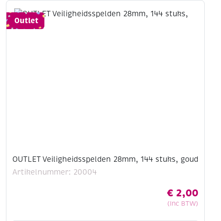
144
stuks,
Outlet
zwart
aantal
OUTLET Veiligheidsspelden 28mm, 144 stuks, goud
Artikelnummer: 20004
€
2,00
(Inc BTW)