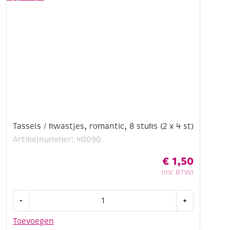
cm
lang,
10
stuks
aantal
Tassels / kwastjes, romantic, 8 stuks (2 x 4 st)
Artikelnummer: 40090
€
1,50
(Inc BTW)
Tassels
-
+
/
kwastjes,
Toevoegen
romantic,