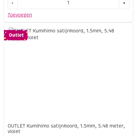
-
+
Kumihimo
satijnkoord,
Toevoegen
1.5mm,
5.48
meter,
Outlet
bruin
aantal
OUTLET Kumihimo satijnkoord, 1.5mm, 5.48 meter,
violet