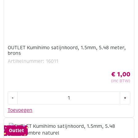
OUTLET Kumihimo satijnkoord, 1.5mm, 5.48 meter,
brons
Artikelnummer: 16011
€
1,00
(Inc BTW)
OUTLET
-
+
Kumihimo
satijnkoord,
Toevoegen
1.5mm,
5.48
meter,
Outlet
brons