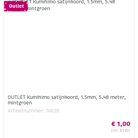
meter,
Outlet
blauw
aantal
OUTLET Kumihimo satijnkoord, 1.5mm, 5.48 meter,
mintgroen
Artikelnummer: 16020
€
1,00
(Inc BTW)