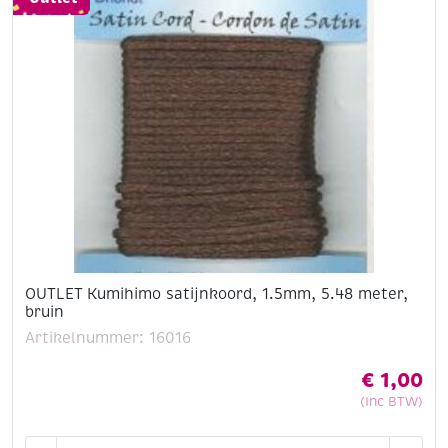
bordeaux
aantal
OUTLET Kumihimo satijnkoord, 1.5mm, 5.48 meter,
bruin
Artikelnummer: 16016
€
1,00
(Inc BTW)
OUTLET