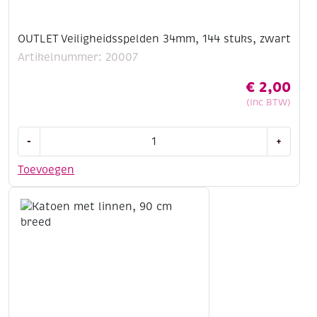
OUTLET Veiligheidsspelden 34mm, 144 stuks, zwart
Artikelnummer: 20007
€
2,00
(Inc BTW)
OUTLET
-
+
Veiligheidsspelden
34mm,
Toevoegen
144
stuks,
zwart
aantal