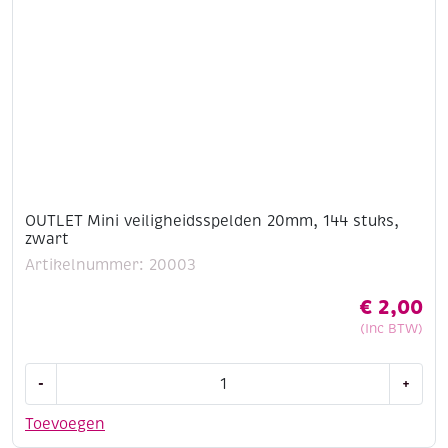
OUTLET Mini veiligheidsspelden 20mm, 144 stuks,
zwart
Artikelnummer: 20003
€
2,00
(Inc BTW)
OUTLET
-
+
Mini
veiligheidsspelden
Toevoegen
20mm,