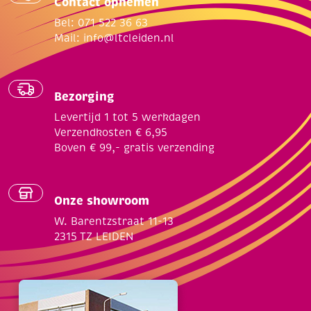
Contact opnemen
Bel: 071 522 36 63
Mail:
info@ltcleiden.nl
Bezorging
Levertijd 1 tot 5 werkdagen
Verzendkosten € 6,95
Boven € 99,- gratis verzending
Onze showroom
W. Barentzstraat 11-13
2315 TZ LEIDEN