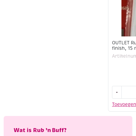
OUTLET Ru
finish, 15
Artikelnu
OUTLET
-
Rub
'n
Toevoege
Buff
wax
metallic
finish,
Wat is Rub ’n Buff?
15