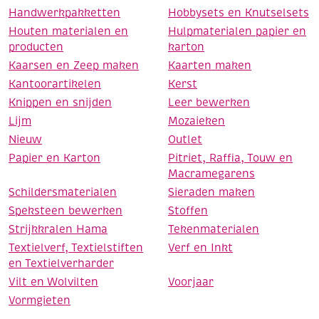
Handwerkpakketten
Hobbysets en Knutselsets
Houten materialen en
Hulpmaterialen papier en
producten
karton
Kaarsen en Zeep maken
Kaarten maken
Kantoorartikelen
Kerst
Knippen en snijden
Leer bewerken
Lijm
Mozaieken
Nieuw
Outlet
Papier en Karton
Pitriet, Raffia, Touw en
Macramegarens
Schildersmaterialen
Sieraden maken
Speksteen bewerken
Stoffen
Strijkkralen Hama
Tekenmaterialen
Textielverf, Textielstiften
Verf en Inkt
en Textielverharder
Vilt en Wolvilten
Voorjaar
Vormgieten