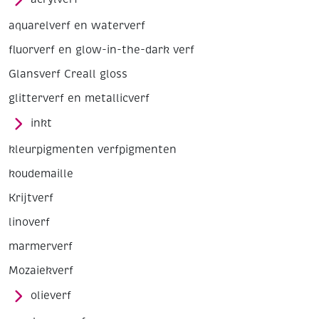
aquarelverf en waterverf
fluorverf en glow-in-the-dark verf
Glansverf Creall gloss
glitterverf en metallicverf
inkt
kleurpigmenten verfpigmenten
koudemaille
Krijtverf
linoverf
marmerverf
Mozaiekverf
olieverf