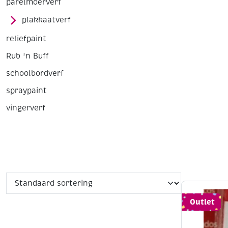
parelmoerverf
plakkaatverf
reliefpaint
Rub 'n Buff
schoolbordverf
spraypaint
vingerverf
Outlet