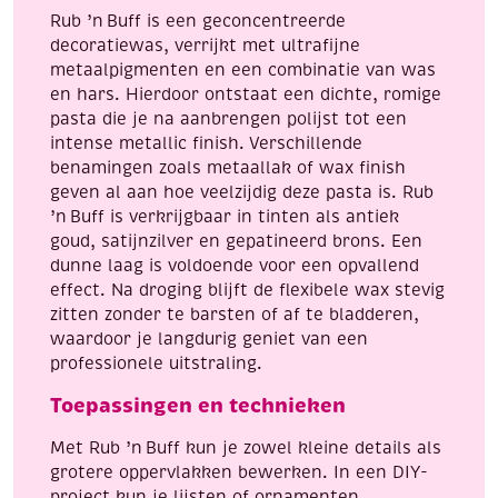
Rub ’n Buff is een geconcentreerde
ml,
decoratiewas, verrijkt met ultrafijne
antiek
metaalpigmenten en een combinatie van was
wit
en hars. Hierdoor ontstaat een dichte, romige
aantal
pasta die je na aanbrengen polijst tot een
intense metallic finish. Verschillende
benamingen zoals metaallak of wax finish
geven al aan hoe veelzijdig deze pasta is. Rub
’n Buff is verkrijgbaar in tinten als antiek
goud, satijnzilver en gepatineerd brons. Een
dunne laag is voldoende voor een opvallend
effect. Na droging blijft de flexibele wax stevig
zitten zonder te barsten of af te bladderen,
waardoor je langdurig geniet van een
professionele uitstraling.
Toepassingen en technieken
Met Rub ’n Buff kun je zowel kleine details als
grotere oppervlakken bewerken. In een DIY-
project kun je lijsten of ornamenten