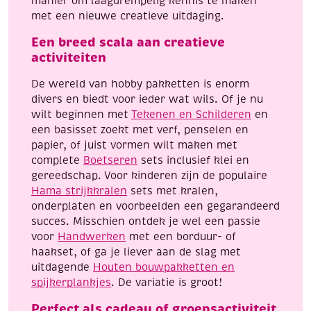
manier om laagdrempelig kennis te maken
met een nieuwe creatieve uitdaging.
Een breed scala aan creatieve
activiteiten
De wereld van hobby pakketten is enorm
divers en biedt voor ieder wat wils. Of je nu
wilt beginnen met
Tekenen en Schilderen
en
een basisset zoekt met verf, penselen en
papier, of juist vormen wilt maken met
complete
Boetseren
sets inclusief klei en
gereedschap. Voor kinderen zijn de populaire
Hama strijkkralen
sets met kralen,
onderplaten en voorbeelden een gegarandeerd
succes. Misschien ontdek je wel een passie
voor
Handwerken
met een borduur- of
haakset, of ga je liever aan de slag met
uitdagende
Houten bouwpakketten en
spijkerplankjes
. De variatie is groot!
Perfect als cadeau of groepsactiviteit