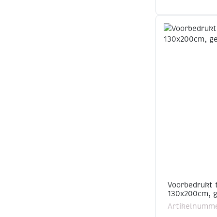
Voorbedrukt 
130x200cm, g
Artikelnumme