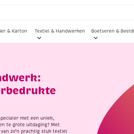
ier & Karton
Textiel & Handwerken
Boetseren & Beel
andwerk:
orbedrukte
specialer met een uniek,
en te grote uitdaging? Met
van zo’n prachtig stuk textiel