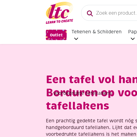
Producten
zoeken
Tekenen & Schilderen
Pap
Outlet
Een tafel vol h
Borduren op vo
voorbedrukte tafellakens
tafellakens
Een prachtig gedekte tafel wordt nóg 
handgeborduurd tafellaken. Lijkt dat e
voorbedrukte tafellakens is het maken 