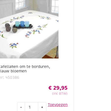
tafellaken om te borduren,
blauw bloemen
er: 450386
€
29,95
(Inc BTW)
Voorbedrukt
Toevoegen
-
+
tafellaken