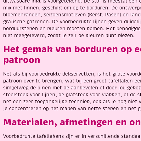
uitwasbare inkt is voorgetekend. De stof is meestal een 
mix met linnen, geschikt om op te borduren. De ontwerpe
bloemenranden, seizoensmotieven (Kerst, Pasen) en lande
grafische patronen. De voorbedrukte lijnen geven duideli
borduursteken en kleuren moeten komen. Het benodigde
niet meegeleverd, zodat je zelf de kleuren kunt kiezen.
Het gemak van borduren op 
patroon
Net als bij voorbedrukte dekservetten, is het grote voor
patroon over te brengen, wat bij een groot tafellaken een 
simpelweg de lijnen met de aanbevolen of door jou gekoz
steelsteek voor lijnen, de platsteek voor vlakken, of de s
het een zeer toegankelijke techniek, ook als je nog niet 
je concentreren op het maken van nette steken en het g
Materialen, afmetingen en o
Voorbedrukte tafellakens zijn er in verschillende standa