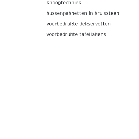
knooptechniek
kussenpakketten in kruissteek
voorbedrukte dekservetten
voorbedrukte tafellakens