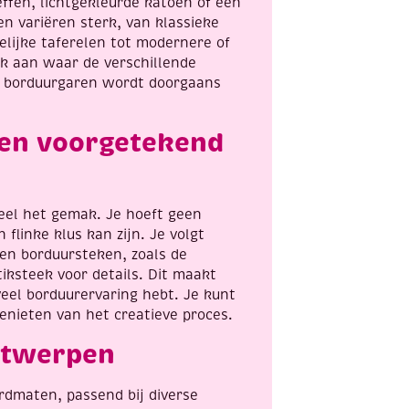
effen, lichtgekleurde katoen of een
n variëren sterk, van klassieke
lijke taferelen tot modernere of
jk aan waar de verschillende
 borduurgaren wordt doorgaans
een voorgetekend
deel het gemak. Je hoeft geen
flinke klus kan zijn. Je volgt
en borduursteken, zoals de
tiksteek voor details. Dit maakt
veel borduurervaring hebt. Je kunt
enieten van het creatieve proces.
ntwerpen
ardmaten, passend bij diverse