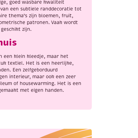
ige, goed wasbare kwaliteit
van een subtiele randdecoratie tot
re thema’s zijn bloemen, fruit,
eometrische patronen. Vaak wordt
eschikt zijn.
huis
n een klein kleedje, maar het
k textiel. Het is een heerlijke,
nden. Een zelfgeborduurd
igen interieur, maar ook een zeer
bileum of housewarming. Het is een
, gemaakt met eigen handen.