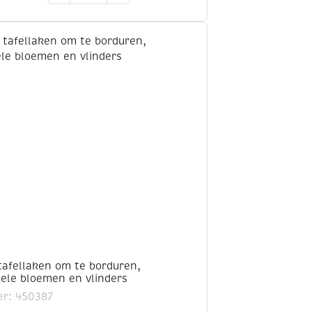
om
te
borduren,
130x200cm,
blauw
bloemen
aantal
tafellaken om te borduren,
ele bloemen en vlinders
r: 450387