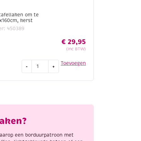
tafellaken om te
x160cm, kerst
er: 450389
€
29,95
(Inc BTW)
Voorbedrukt
Toevoegen
-
+
tafellaken
om
te
borduren,130x160cm,
kerst
aantal
laken?
 waarop een borduurpatroon met