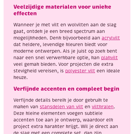
coupon,
Veelzijdige materialen voor unieke
zwart
effecten
aantal
Wanneer je met vilt en wolvilten aan de slag
gaat, ontdek je een breed spectrum aan
mogelijkheden. Denk bijvoorbeeld aan
acrylvilt
dat heldere, levendige kleuren biedt voor
moderne ontwerpen. Als je juist op zoek bent
naar een snel verwerkbare optie, kan
plakvilt
veel gemak bieden. Voor projecten die extra
stevigheid vereisen, is
polyester vilt
een ideale
keuze.
Verfijnde accenten en compleet begin
Verfijnde details bereik je door gebruik te
maken van
stansdelen van vilt
en
viltkralen
.
Deze kleine elementen voegen subtiele
accenten toe aan je ontwerp, waardoor elk
project extra karakter krijgt. Wil je direct aan
de slag met een complete set, dan zijn