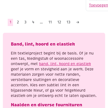
knopen
Toevoege
harten,
20
mm,
1
2
3
4
…
11
12
13
→
6
stuks
aantal
Band, lint, koord en elastiek
Elk textielproject begint bij de basis. Of je nu
een tas, kledingstuk of woonaccessoire
ontwerpt, met
band, lint, koord en elastiek
geef je vorm en stevigheid aan je werk. Deze
materialen zorgen voor nette randen,
verstelbare sluitingen en decoratieve
accenten. Kies een subtiel lint in een
bijpassende kleur, of ga voor felgekleurd
elastiek om je ontwerp echt te laten opvallen.
Naalden en diverse fournituren