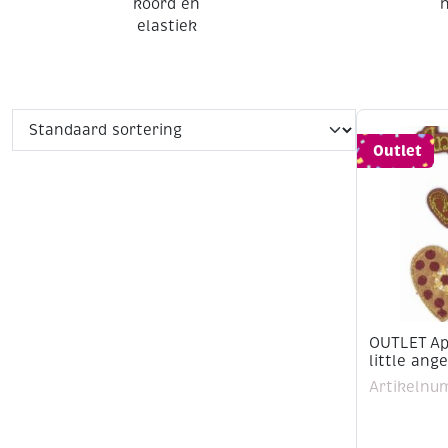
koord en
n
elastiek
Outlet
OUTLET App
little ange
Artikelnu