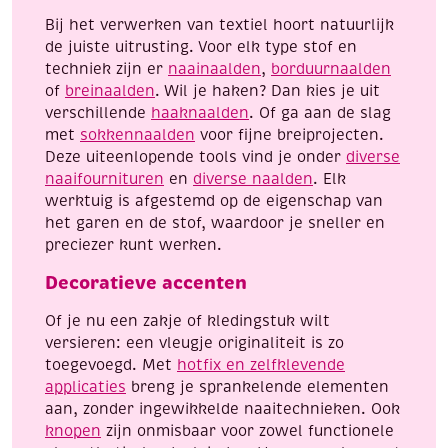
Bij het verwerken van textiel hoort natuurlijk
de juiste uitrusting. Voor elk type stof en
techniek zijn er
naainaalden
,
borduurnaalden
of
breinaalden
. Wil je haken? Dan kies je uit
verschillende
haaknaalden
. Of ga aan de slag
met
sokkennaalden
voor fijne breiprojecten.
Deze uiteenlopende tools vind je onder
diverse
naaifournituren
en
diverse naalden
. Elk
werktuig is afgestemd op de eigenschap van
het garen en de stof, waardoor je sneller en
preciezer kunt werken.
Decoratieve accenten
Of je nu een zakje of kledingstuk wilt
versieren: een vleugje originaliteit is zo
toegevoegd. Met
hotfix en zelfklevende
applicaties
breng je sprankelende elementen
aan, zonder ingewikkelde naaitechnieken. Ook
knopen
zijn onmisbaar voor zowel functionele