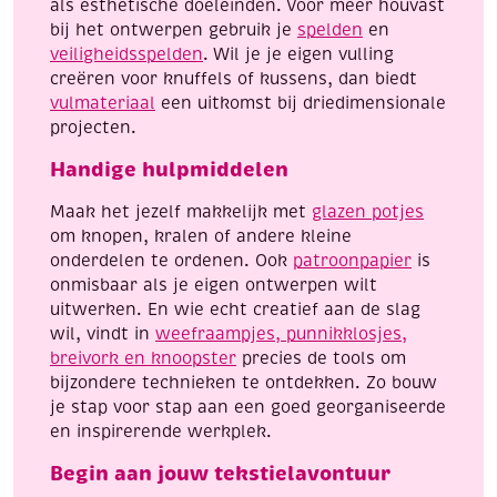
als esthetische doeleinden. Voor meer houvast
bij het ontwerpen gebruik je
spelden
en
veiligheidsspelden
. Wil je je eigen vulling
creëren voor knuffels of kussens, dan biedt
vulmateriaal
een uitkomst bij driedimensionale
projecten.
Handige hulpmiddelen
Maak het jezelf makkelijk met
glazen potjes
om knopen, kralen of andere kleine
onderdelen te ordenen. Ook
patroonpapier
is
onmisbaar als je eigen ontwerpen wilt
uitwerken. En wie echt creatief aan de slag
wil, vindt in
weefraampjes, punnikklosjes,
breivork en knoopster
precies de tools om
bijzondere technieken te ontdekken. Zo bouw
je stap voor stap aan een goed georganiseerde
en inspirerende werkplek.
Begin aan jouw tekstielavontuur