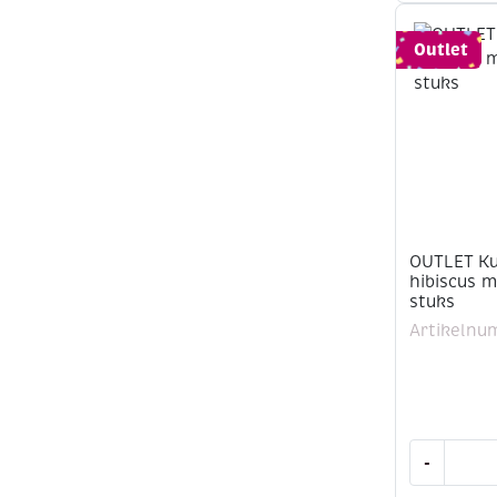
/
steekmark
Outlet
16
stuks
aantal
OUTLET Ku
hibiscus m
stuks
Artikelnu
OUTLET
-
Kunststof