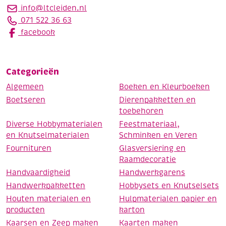
info@ltcleiden.nl
071 522 36 63
facebook
Categorieën
Algemeen
Boeken en Kleurboeken
Boetseren
Dierenpakketten en
toebehoren
Diverse Hobbymaterialen
Feestmateriaal,
en Knutselmaterialen
Schminken en Veren
Fournituren
Glasversiering en
Raamdecoratie
Handvaardigheid
Handwerkgarens
Handwerkpakketten
Hobbysets en Knutselsets
Houten materialen en
Hulpmaterialen papier en
producten
karton
Kaarsen en Zeep maken
Kaarten maken