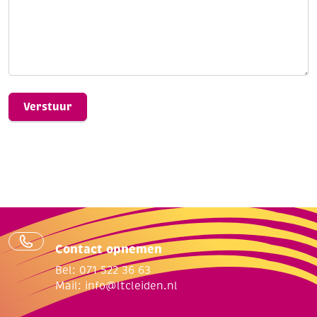
Contact opnemen
Bel: 071 522 36 63
Mail:
info@ltcleiden.nl