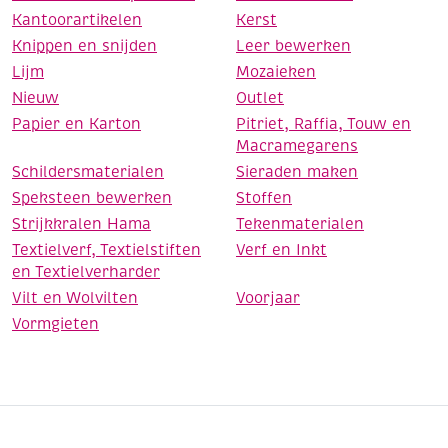
Kantoorartikelen
Kerst
Knippen en snijden
Leer bewerken
Lijm
Mozaieken
Nieuw
Outlet
Papier en Karton
Pitriet, Raffia, Touw en
Macramegarens
Schildersmaterialen
Sieraden maken
Speksteen bewerken
Stoffen
Strijkkralen Hama
Tekenmaterialen
Textielverf, Textielstiften
Verf en Inkt
en Textielverharder
Vilt en Wolvilten
Voorjaar
Vormgieten