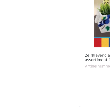
Zelfklevend ac
assortiment 
Artikelnumm