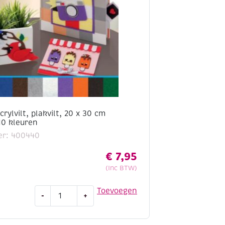
rylvilt, plakvilt, 20 x 30 cm
10 kleuren
er: 400440
€
7,95
(Inc BTW)
Zelfklevend
Toevoegen
-
+
acrylvilt,
plakvilt,
20