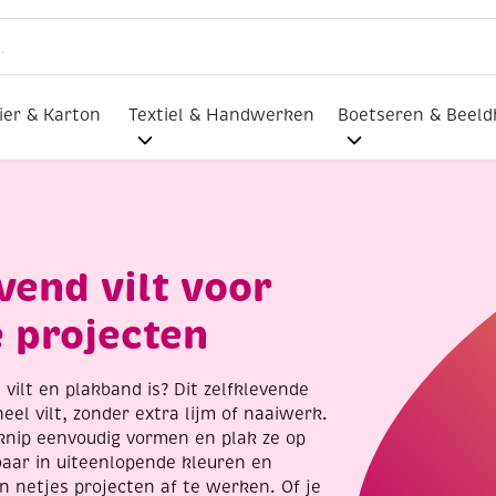
ier & Karton
Textiel & Handwerken
Boetseren & Beel
evend vilt voor
e projecten
 vilt en plakband is? Dit zelfklevende
neel vilt, zonder extra lijm of naaiwerk.
: knip eenvoudig vormen en plak ze op
gbaar in uiteenlopende kleuren en
en netjes projecten af te werken. Of je