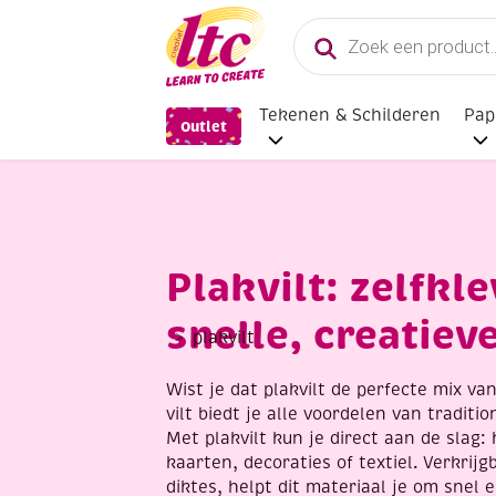
Producten
zoeken
Tekenen & Schilderen
Pap
Outlet
Plakvilt: zelfkl
snelle, creatiev
plakvilt
Wist je dat plakvilt de perfecte mix van
vilt biedt je alle voordelen van traditio
Met plakvilt kun je direct aan de slag
kaarten, decoraties of textiel. Verkrij
diktes, helpt dit materiaal je om snel 