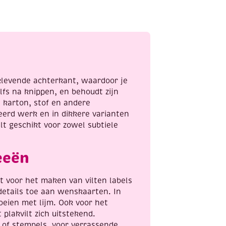
x
30
cm
assortiment
10
kleuren
aantal
fklevende achterkant, waardoor je
elfs na knippen, en behoudt zijn
, karton, stof en andere
leerd werk en in dikkere varianten
lt geschikt voor zowel subtiele
eeën
t voor het maken van vilten labels
e details toe aan wenskaarten. In
oeien met lijm. Ook voor het
plakvilt zich uitstekend.
t of stempels, voor verrassende