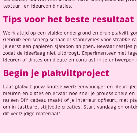
textuur- en kleurcombinaties.
Tips voor het beste resultaat
Werk altijd op een vlakke ondergrond en druk plakvilt go
Gebruik een scherp schaar of stanleymes voor strakke r
je eerst een papieren sjabloon knippen. Bewaar restjes pl
zodat de kleeflaag niet uitdroogt. Experimenteer met lag
kleuren of diktes om diepte en contrast in je ontwerpen 
Begin je plakviltproject
Laat plakvilt jouw knutselwerk eenvoudiger en kleurrijke
kleuren en diktes en ervaar hoe snel je professionele en 
nu een DIY-cadeau maakt of je interieur opfleurt, met pla
om in tastbare, stijlvolle creaties. Start vandaag en ont
dit veelzijdige materiaal!