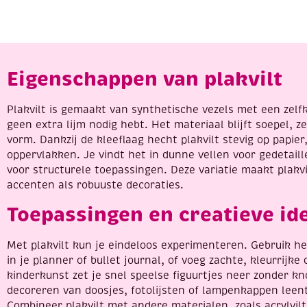
Eigenschappen van plakvilt
Plakvilt is gemaakt van synthetische vezels met een zel
geen extra lijm nodig hebt. Het materiaal blijft soepel, z
vorm. Dankzij de kleeflaag hecht plakvilt stevig op papier
oppervlakken. Je vindt het in dunne vellen voor gedetail
voor structurele toepassingen. Deze variatie maakt plakvi
accenten als robuuste decoraties.
Toepassingen en creatieve id
Met plakvilt kun je eindeloos experimenteren. Gebruik he
in je planner of bullet journal, of voeg zachte, kleurrijk
kinderkunst zet je snel speelse figuurtjes neer zonder kn
decoreren van doosjes, fotolijsten of lampenkappen leent 
Combineer plakvilt met andere materialen, zoals acrylvil