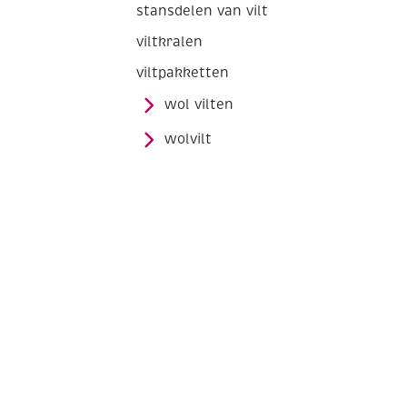
stansdelen van vilt
viltkralen
viltpakketten
wol vilten
wolvilt