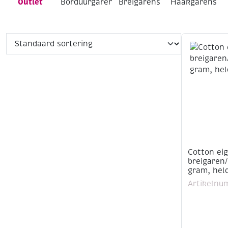
Outlet
Borduurgarens
Breigarens
Haakgarens
Cotton ei
breigaren
gram, hel
Artikelnu