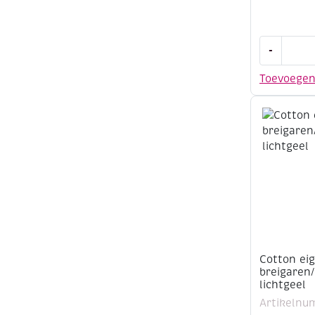
Cotton
-
eight
8/4,
Toevoege
katoenen
breigaren
50
gram,
lila
aantal
Cotton ei
breigaren
lichtgeel
Artikelnu