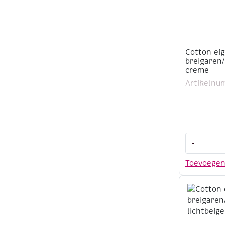
Cotton ei
breigaren
creme
Artikelnu
Cotton
-
eight
8/4,
Toevoege
katoenen
breigaren
50
gram,
creme