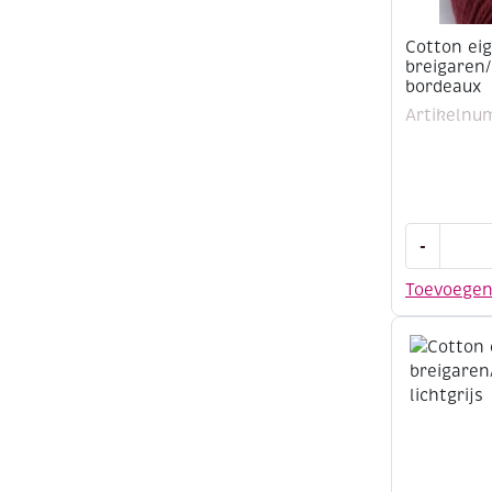
Cotton ei
breigaren
bordeaux
Artikelnu
Cotton
-
eight
8/4,
Toevoege
katoenen
breigaren
50
gram,
bordeaux
aantal