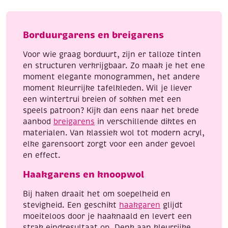
lichtbeige
aantal
Borduurgarens en breigarens
Voor wie graag borduurt, zijn er talloze tinten
en structuren verkrijgbaar. Zo maak je het ene
moment elegante monogrammen, het andere
moment kleurrijke tafelkleden. Wil je liever
een wintertrui breien of sokken met een
speels patroon? Kijk dan eens naar het brede
aanbod
breigarens
in verschillende diktes en
materialen. Van klassiek wol tot modern acryl,
elke garensoort zorgt voor een ander gevoel
en effect.
Haakgarens en knoopwol
Bij haken draait het om soepelheid en
stevigheid. Een geschikt
haakgaren
glijdt
moeiteloos door je haaknaald en levert een
strak eindresultaat op. Denk aan kleurrijke