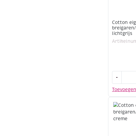
Cotton ei
breigaren
lichtgrijs
Artikelnu
Cotton
-
eight
8/4,
Toevoege
katoenen
breigaren
50
gram,
lichtgrijs
aantal