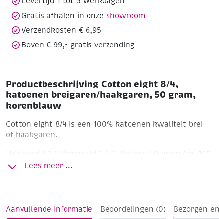
Levertijd 1 tot 5 werkdagen
aantal
Gratis afhalen in onze
showroom
Verzendkosten € 6,95
Boven € 99,- gratis verzending
Productbeschrijving Cotton eight 8/4,
katoenen breigaren/haakgaren, 50 gram,
korenblauw
Cotton eight 8/4 is een 100% katoenen kwaliteit brei-
of haakgaren.
Haaknaald 2,5
Breinaald 2,5-3
Bol van 50 gram (ca. 160
meter)
Wasbaar tot 40'C
Lees meer ...
Aanvullende informatie
Beoordelingen (0)
Bezorgen en