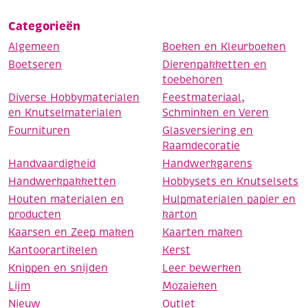
Categorieën
Algemeen
Boeken en Kleurboeken
Boetseren
Dierenpakketten en
toebehoren
Diverse Hobbymaterialen
Feestmateriaal,
en Knutselmaterialen
Schminken en Veren
Fournituren
Glasversiering en
Raamdecoratie
Handvaardigheid
Handwerkgarens
Handwerkpakketten
Hobbysets en Knutselsets
Houten materialen en
Hulpmaterialen papier en
producten
karton
Kaarsen en Zeep maken
Kaarten maken
Kantoorartikelen
Kerst
Knippen en snijden
Leer bewerken
Lijm
Mozaieken
Nieuw
Outlet