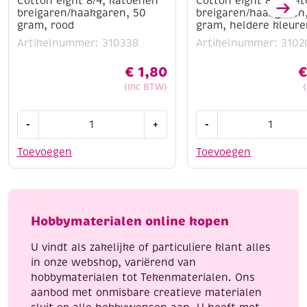
Cotton eight 8/4, katoenen
Cotton eight 8/4, ka
breigaren/haakgaren, 50
breigaren/haakgaren
gram, rood
gram, heldere kleure
Artikelnummer: 310338
Artikelnummer: 3102
€
1,80
€
(Inc BTW)
Cotton
Cotton
-
+
-
eight
eight
8/4,
8/4,
Toevoegen
Toevoegen
katoenen
katoenen
breigaren/haakgaren,
breigaren/haakgaren
50
10x50
gram,
gram,
Hobbymaterialen online kopen
rood
heldere
aantal
kleuren
U vindt als zakelijke of particuliere klant alles
aantal
in onze webshop, variërend van
hobbymaterialen tot Tekenmaterialen. Ons
aanbod met onmisbare creatieve materialen