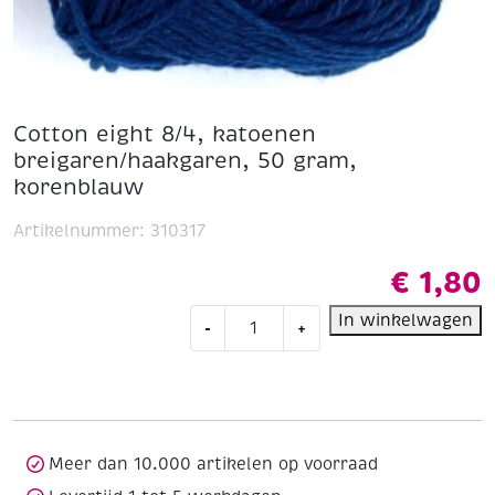
Cotton eight 8/4, katoenen
breigaren/haakgaren, 50 gram,
korenblauw
Artikelnummer:
310317
€
1,80
Cotton
In winkelwagen
-
+
eight
8/4,
katoenen
breigaren/haakgaren,
50
gram,
Meer dan 10.000 artikelen op voorraad
korenblauw