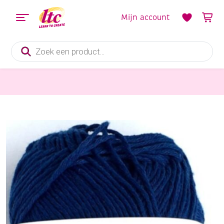
Mijn account
Producten
zoeken
Handwerkgarens
Cotton eight 8/4, katoenen breigaren/haakgaren, 50 gram, korenblauw