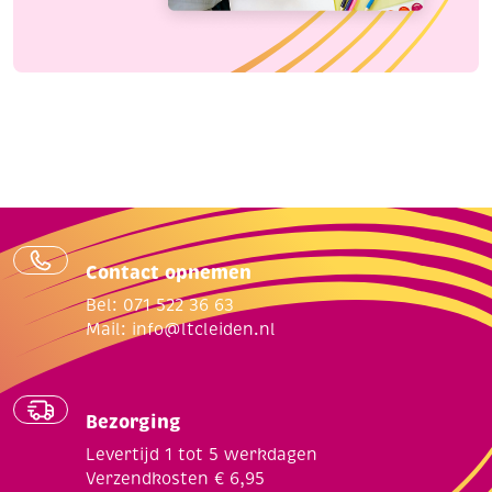
Contact opnemen
Bel: 071 522 36 63
Mail:
info@ltcleiden.nl
Bezorging
Levertijd 1 tot 5 werkdagen
Verzendkosten € 6,95