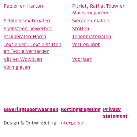
Papier en Karton
Pitriet, Raffia, Touw en
Macramegarens
Schildersmaterialen
Sieraden maken
Speksteen bewerken
Stoffen
Strijkkralen Hama
Tekenmaterialen
Textielverf, Textielstiften
Verf en Inkt
en Textielverharder
Vilt en Wolvilten
Voorjaar
Vormgieten
Leveringsvoorwaarden
Kortingsregeling
Privacy
statement
Design & Ontwikkeling:
Interpulse