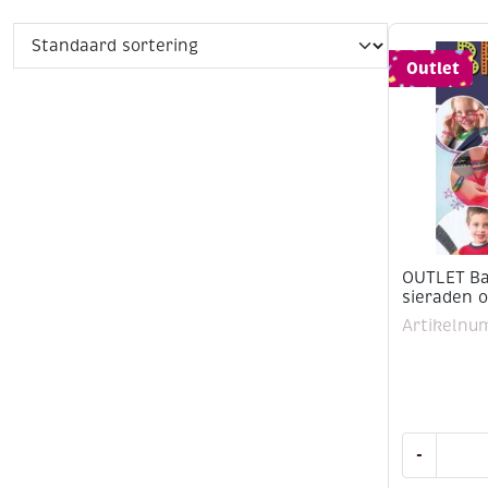
Outlet
OUTLET Ba
sieraden 
Artikelnu
OUTLET
-
Band-