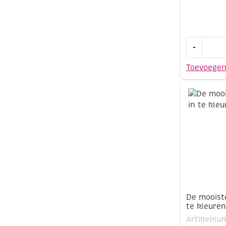
De
-
mooiste
boekenleg
Toevoege
om
in
te
kleuren,
Vlinders
aantal
De mooist
te kleure
Artikelnu