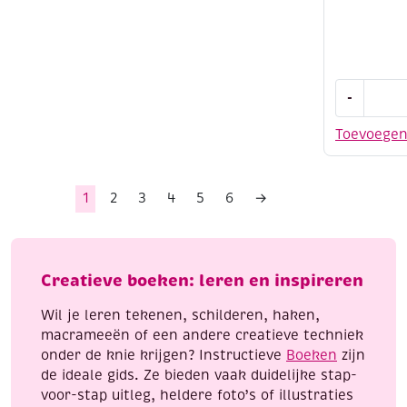
Portret
-
schilderen
aantal
Toevoege
1
2
3
4
5
6
→
Creatieve boeken: leren en inspireren
Wil je leren tekenen, schilderen, haken,
macrameeën of een andere creatieve techniek
onder de knie krijgen? Instructieve
Boeken
zijn
de ideale gids. Ze bieden vaak duidelijke stap-
voor-stap uitleg, heldere foto’s of illustraties