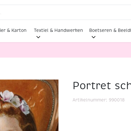
ier & Karton
Textiel & Handwerken
Boetseren & Beel
Portret sc
childeren
Artikelnummer:
990018