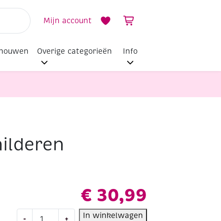
Mijn account
dhouwen
Overige categorieën
Info
hilderen
€
30,99
Portret
In winkelwagen
-
+