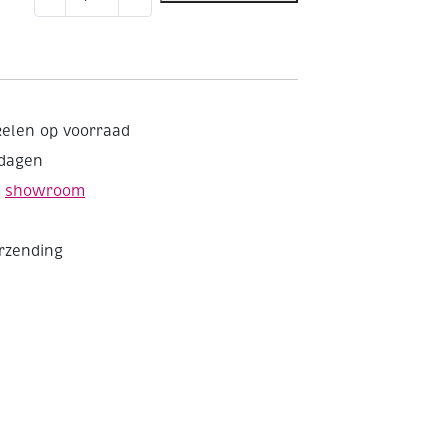
schilderen
aantal
kelen op voorraad
kdagen
e
showroom
erzending