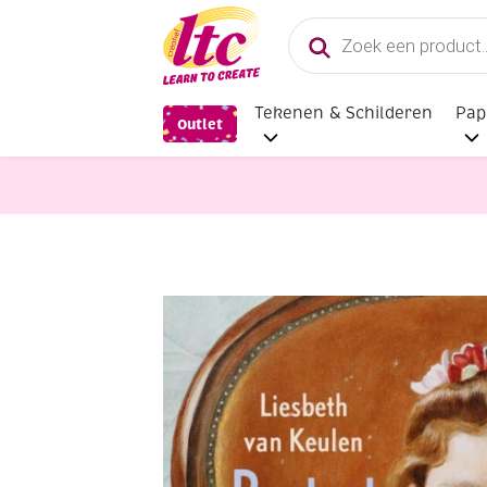
Producten
zoeken
Tekenen & Schilderen
Pap
Outlet
Boeken en Kleurboeken
Portret s