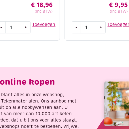
€
18,96
€
9,95
(Inc BTW)
(Inc BTW)
leuren
De
Toevoegen
Toevoege
-
+
-
+
p
mooiste
ummer
boekenleggers
oor
om
olwassenen,
in
loemen
te
antal
kleuren,
Natuur
aantal
online kopen
re klant alles in onze webshop,
t Tekenmaterialen. Ons aanbod met
uit op alle hobbywensen aan. U
nt van meer dan 10.000 artikelen
deel dat u bij ons voor alles slaagt,
webshops hoeft te bezoeken. Vrijwel