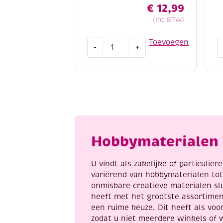
€
12,99
(Inc BTW)
Sokken
K
Toevoegen
-
+
brei
o
je
n
zo
v
aantal
v
B
a
Hobbymaterialen 
U vindt als zakelijke of particulie
variërend van hobbymaterialen to
onmisbare creatieve materialen sl
heeft met het grootste assortime
een ruime keuze. Dit heeft als voor
zodat u niet meerdere winkels of 