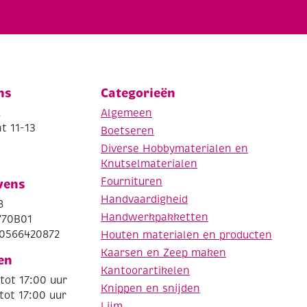
ns
Categorieën
.
Algemeen
t 11-13
Boetseren
Diverse Hobbymaterialen en
Knutselmaterialen
Fournituren
vens
Handvaardigheid
8
Handwerkpakketten
770B01
0566420872
Houten materialen en producten
Kaarsen en Zeep maken
en
Kantoorartikelen
tot 17:00 uur
Knippen en snijden
tot 17:00 uur
Lijm