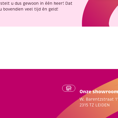
stelt u dus gewoon in één keer! Dat
u bovendien veel tijd én geld!
Onze showroo
W. Barentzstraat 1
2315 TZ LEIDEN