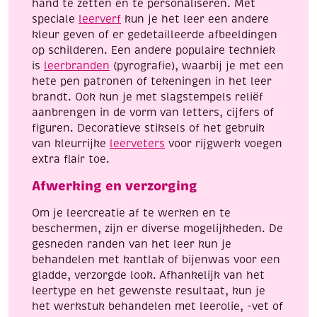
hand te zetten en te personaliseren. Met
speciale
leerverf
kun je het leer een andere
kleur geven of er gedetailleerde afbeeldingen
op schilderen. Een andere populaire techniek
is
leerbranden
(pyrografie), waarbij je met een
hete pen patronen of tekeningen in het leer
brandt. Ook kun je met slagstempels reliëf
aanbrengen in de vorm van letters, cijfers of
figuren. Decoratieve stiksels of het gebruik
van kleurrijke
leerveters
voor rijgwerk voegen
extra flair toe.
Afwerking en verzorging
Om je leercreatie af te werken en te
beschermen, zijn er diverse mogelijkheden. De
gesneden randen van het leer kun je
behandelen met kantlak of bijenwas voor een
gladde, verzorgde look. Afhankelijk van het
leertype en het gewenste resultaat, kun je
het werkstuk behandelen met leerolie, -vet of