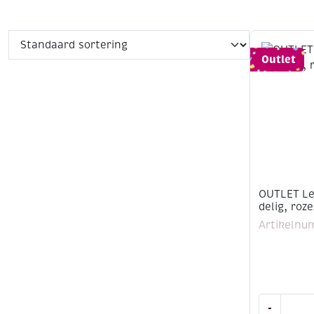
Outlet
OUTLET Le
delig, roz
Artikelnu
OUTLET
-