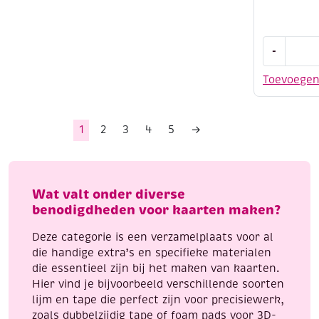
Scrapbook
-
embellish
/
Toevoege
basics,
baby
jongen,
1
2
3
4
5
→
8
stuks,
inclusief
plakkertje
Wat valt onder diverse
aantal
benodigdheden voor kaarten maken?
Deze categorie is een verzamelplaats voor al
die handige extra’s en specifieke materialen
die essentieel zijn bij het maken van kaarten.
Hier vind je bijvoorbeeld verschillende soorten
lijm en tape die perfect zijn voor precisiewerk,
zoals dubbelzijdig tape of foam pads voor 3D-