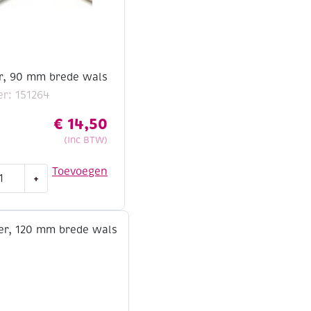
er, 90 mm brede wals
r: 151264
€
14,50
(Inc BTW)
Toevoegen
+
ler,