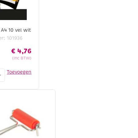
A4 10 vel wit
r: 101936
€
4,76
(Inc BTW)
Toevoegen
+