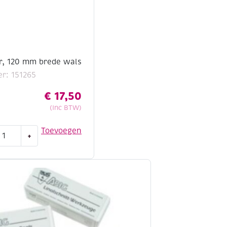
er, 120 mm brede wals
r: 151265
€
17,50
(Inc BTW)
Toevoegen
+
ller,
l