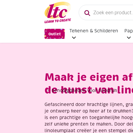
Producten
zoeken
Tekenen & Schilderen
Pap
Outlet
Maak je eigen af
de kunst van li
benodigdheden voor linodruk
Gefascineerd door krachtige lijnen, gr
je ontwerp keer op keer af te drukken
is een prachtige en toegankelijke hoog
zelf unieke prenten te maken. Door del
linoleumplaat creëer je een stempel di