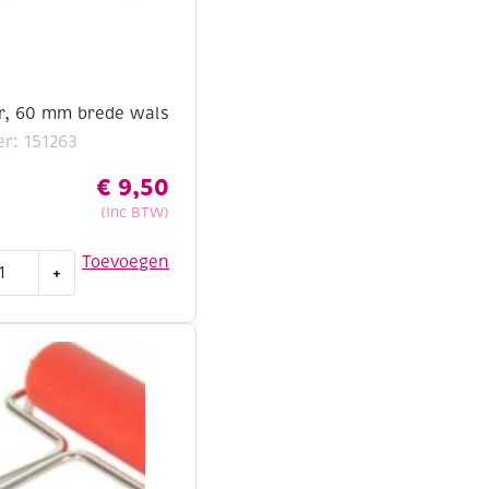
er, 60 mm brede wals
r: 151263
€
9,50
(Inc BTW)
Toevoegen
+
ler,