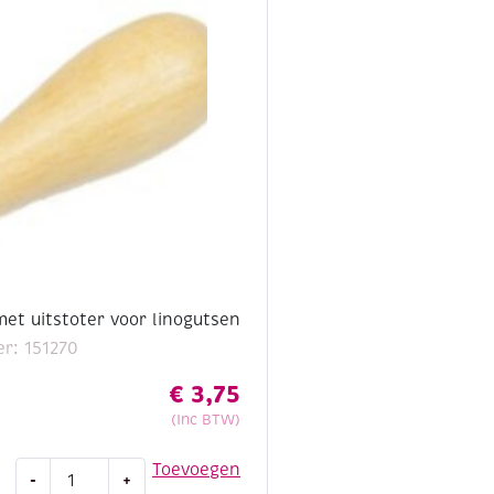
en
5
gutsjes
aantal
et uitstoter voor linogutsen
r: 151270
€
3,75
(Inc BTW)
Abig
Toevoegen
-
+
houder