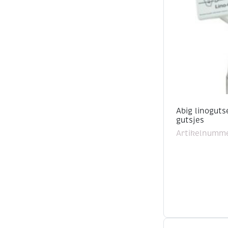
Abig linoguts
gutsjes
Artikelnumme