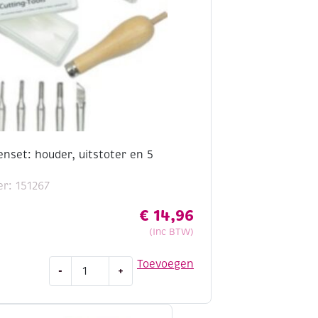
enset: houder, uitstoter en 5
r: 151267
€
14,96
(Inc BTW)
Abig
Toevoegen
-
+
linogutsenset:
houder,
uitstoter