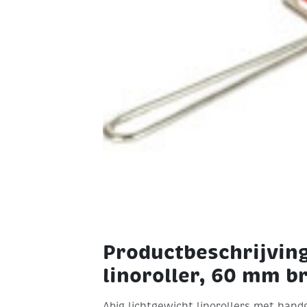
Productbeschrijving
linoroller, 60 mm b
Abig lichtgewicht linorollers met hand