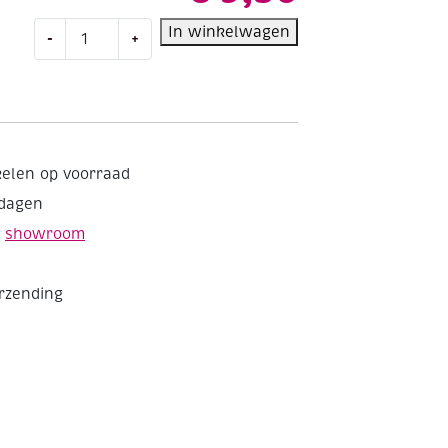
Abig
In winkelwagen
-
+
linoroller,
60
mm
brede
wals
aantal
kelen op voorraad
kdagen
e
showroom
erzending