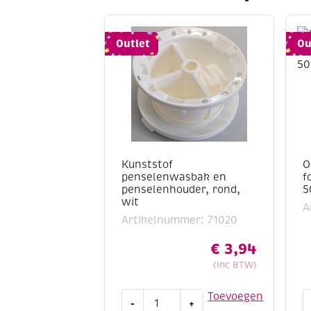
Outlet
Ou
Kunststof
O
penselenwasbak en
f
penselenhouder, rond,
5
wit
A
Artikelnummer: 71020
€
3,94
(Inc BTW)
Kunststof
O
Toevoegen
-
+