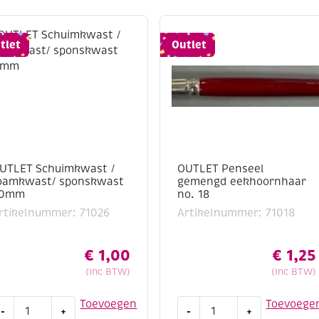
tlet
Outlet
UTLET Schuimkwast /
OUTLET Penseel
oamkwast/ sponskwast
gemengd eekhoornhaar
0mm
no. 18
rtikelnummer: 71026
Artikelnummer: 71018
€
1,00
€
1,25
(Inc BTW)
(Inc BTW)
UTLET
OUTLET
Toevoegen
Toevoege
-
+
-
+