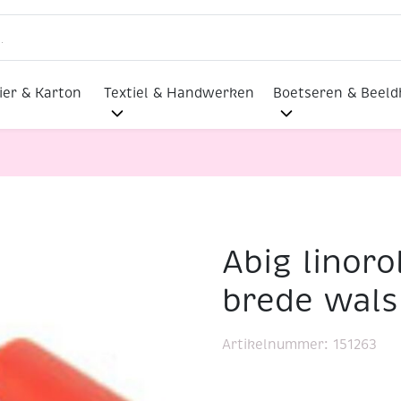
ier & Karton
Textiel & Handwerken
Boetseren & Beel
Abig linor
ler, 60 mm brede wals
brede wals
Artikelnummer:
151263