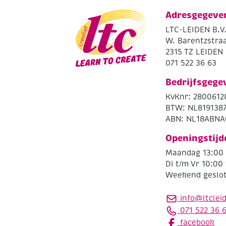
Adresgegeve
LTC-LEIDEN B.V
W. Barentzstraa
2315 TZ LEIDEN
071 522 36 63
Bedrijfsgege
KvKnr: 2800612
BTW: NL819138
ABN: NL18ABNA
Openingstijd
Maandag 13:00 
Di t/m Vr 10:00 
Weekend geslo
info@ltclei
071 522 36 
facebook