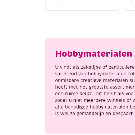
penselenwasbak
S
en
/
penselenhouder,
f
rond,
s
wit
5
aantal
a
Hobbymaterialen 
U vindt als zakelijke of particulie
variërend van hobbymaterialen to
onmisbare creatieve materialen sl
heeft met het grootste assortime
een ruime keuze. Dit heeft als voor
zodat u niet meerdere winkels of 
alle benodigde hobbymaterialen be
is wel zo gemakkelijk en bespaart 