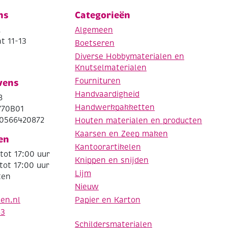
ns
Categorieën
.
Algemeen
t 11-13
Boetseren
Diverse Hobbymaterialen en
Knutselmaterialen
Fournituren
vens
Handvaardigheid
8
Handwerkpakketten
770B01
0566420872
Houten materialen en producten
Kaarsen en Zeep maken
en
Kantoorartikelen
tot 17:00 uur
Knippen en snijden
tot 17:00 uur
Lijm
ten
Nieuw
Papier en Karton
den.nl
63
Schildersmaterialen