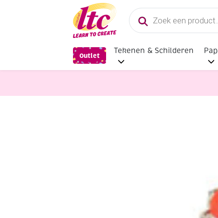
Producten
zoeken
Tekenen & Schilderen
Pap
Outlet
Schildersmaterialen
Abig linorol