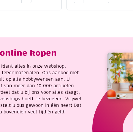
chuimkwast
Penseel
gemengd
oamkwast/
eekhoornhaar
ponskwast
no.
0mm
18
antal
aantal
online kopen
re klant alles in onze webshop,
t Tekenmaterialen. Ons aanbod met
uit op alle hobbywensen aan. U
nt van meer dan 10.000 artikelen
deel dat u bij ons voor alles slaagt,
webshops hoeft te bezoeken. Vrijwel
stelt u dus gewoon in één keer! Dat
u bovendien veel tijd én geld!