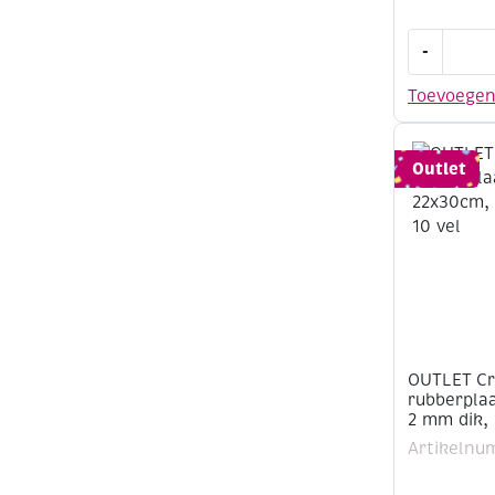
OUTLET
-
Crepla
rubberplaa
Toevoege
22x30cm,
2
mm
Outlet
dik,
aqua
10
vel
aantal
OUTLET Cr
rubberpla
2 mm dik, 
Artikelnu