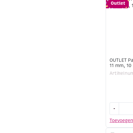
11
Outlet
mm,
10
gram,
zilver
aantal
OUTLET Pai
11 mm, 10
Artikelnu
OUTLET
-
Pailletten
blaadjes,
Toevoege
18
x