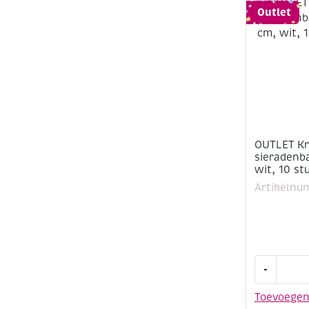
Outlet
OUTLET Kr
sieradenba
wit, 10 st
Artikelnu
OUTLET
-
Kralenbak
/
Toevoege
sieradenba