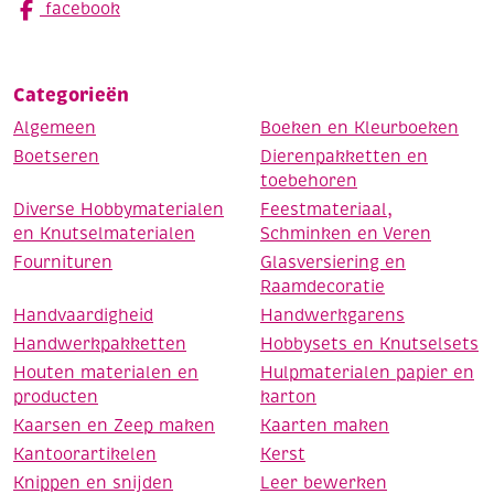
facebook
Categorieën
Algemeen
Boeken en Kleurboeken
Boetseren
Dierenpakketten en
toebehoren
Diverse Hobbymaterialen
Feestmateriaal,
en Knutselmaterialen
Schminken en Veren
Fournituren
Glasversiering en
Raamdecoratie
Handvaardigheid
Handwerkgarens
Handwerkpakketten
Hobbysets en Knutselsets
Houten materialen en
Hulpmaterialen papier en
producten
karton
Kaarsen en Zeep maken
Kaarten maken
Kantoorartikelen
Kerst
Knippen en snijden
Leer bewerken