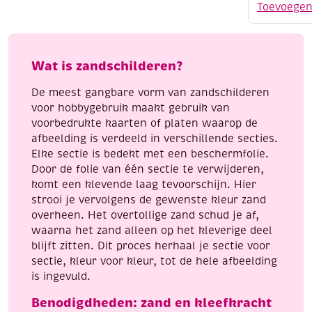
glitter
Toevoege
box,
voor
het
maken
Wat is zandschilderen?
van
De meest gangbare vorm van zandschilderen
9
voor hobbygebruik maakt gebruik van
kaarten
voorbedrukte kaarten of platen waarop de
aantal
afbeelding is verdeeld in verschillende secties.
Elke sectie is bedekt met een beschermfolie.
Door de folie van één sectie te verwijderen,
komt een klevende laag tevoorschijn. Hier
strooi je vervolgens de gewenste kleur zand
overheen. Het overtollige zand schud je af,
waarna het zand alleen op het kleverige deel
blijft zitten. Dit proces herhaal je sectie voor
sectie, kleur voor kleur, tot de hele afbeelding
is ingevuld.
Benodigdheden: zand en kleefkracht