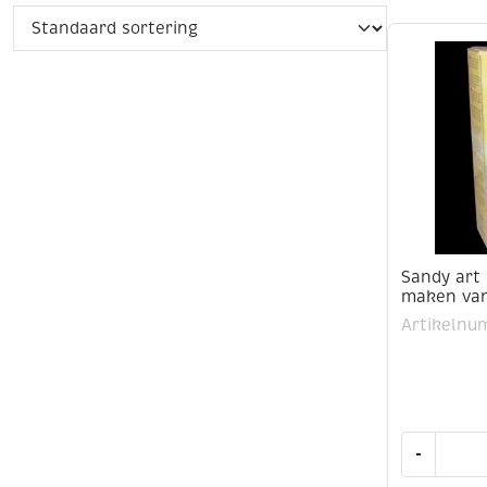
Sandy art 
maken van
Artikelnu
Sandy
-
art