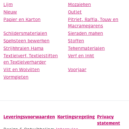
Lijm
Mozaieken
Nieuw
Outlet
Papier en Karton
Pitriet, Raffia, Touw en
Macramegarens
Schildersmaterialen
Sieraden maken
Speksteen bewerken
Stoffen
Strijkkralen Hama
Tekenmaterialen
Textielverf, Textielstiften
Verf en Inkt
en Textielverharder
Vilt en Wolvilten
Voorjaar
Vormgieten
Leveringsvoorwaarden
Kortingsregeling
Privacy
statement