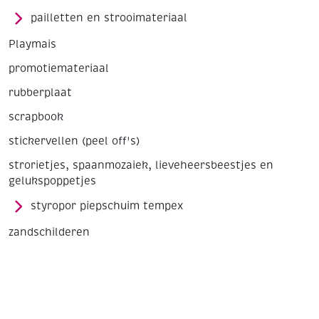
pailletten en strooimateriaal
Playmais
promotiemateriaal
rubberplaat
scrapbook
stickervellen (peel off's)
strorietjes, spaanmozaiek, lieveheersbeestjes en
gelukspoppetjes
styropor piepschuim tempex
zandschilderen