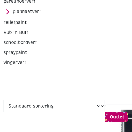
parelmoerverf
plakkaatverf
reliefpaint
Rub 'n Buff
schoolbordverf
spraypaint
vingerverf
Outlet