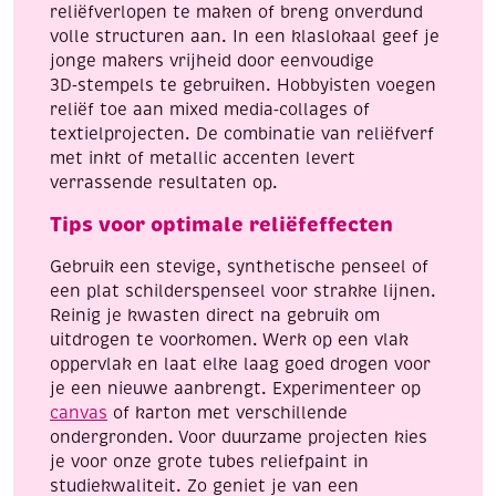
reliëfverlopen te maken of breng onverdund
volle structuren aan. In een klaslokaal geef je
jonge makers vrijheid door eenvoudige
3D‑stempels te gebruiken. Hobbyisten voegen
reliëf toe aan mixed media‑collages of
textielprojecten. De combinatie van reliëfverf
met inkt of metallic accenten levert
verrassende resultaten op.
Tips voor optimale reliëfeffecten
Gebruik een stevige, synthetische penseel of
een plat schilderspenseel voor strakke lijnen.
Reinig je kwasten direct na gebruik om
uitdrogen te voorkomen. Werk op een vlak
oppervlak en laat elke laag goed drogen voor
je een nieuwe aanbrengt. Experimenteer op
canvas
of karton met verschillende
ondergronden. Voor duurzame projecten kies
je voor onze grote tubes reliefpaint in
studiekwaliteit. Zo geniet je van een