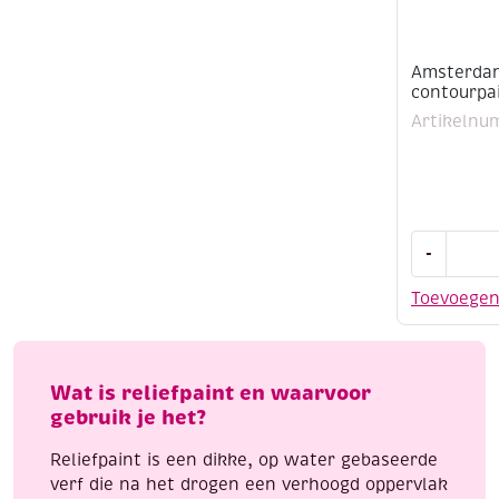
Amsterdam 
contourpai
Artikelnu
Amsterda
-
reliefpaint
/
Toevoege
contourpai
20
ml,
tin
Wat is reliefpaint en waarvoor
aantal
gebruik je het?
Reliefpaint is een dikke, op water gebaseerde
verf die na het drogen een verhoogd oppervlak