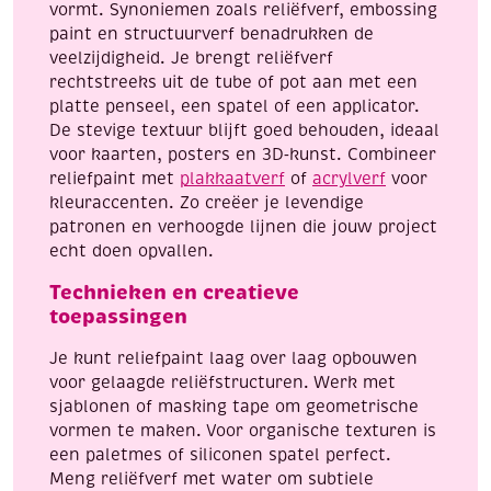
vormt. Synoniemen zoals reliëfverf, embossing
paint en structuurverf benadrukken de
veelzijdigheid. Je brengt reliëfverf
rechtstreeks uit de tube of pot aan met een
platte penseel, een spatel of een applicator.
De stevige textuur blijft goed behouden, ideaal
voor kaarten, posters en 3D‑kunst. Combineer
reliefpaint met
plakkaatverf
of
acrylverf
voor
kleuraccenten. Zo creëer je levendige
patronen en verhoogde lijnen die jouw project
echt doen opvallen.
Technieken en creatieve
toepassingen
Je kunt reliefpaint laag over laag opbouwen
voor gelaagde reliëfstructuren. Werk met
sjablonen of masking tape om geometrische
vormen te maken. Voor organische texturen is
een paletmes of siliconen spatel perfect.
Meng reliëfverf met water om subtiele