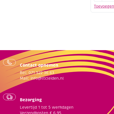
(indian
Toevoege
ink),
1000
ml
aantal
Contact opnemen
Bel: 071 522 36 63
Mail:
info@ltcleiden.nl
Bezorging
Levertijd 1 tot 5 werkdagen
Verzendkosten € 6,95