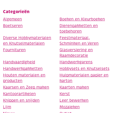
Categorieën
Algemeen
Boeken en Kleurboeken
Boetseren
Dierenpakketten en
toebehoren
Diverse Hobbymaterialen
Feestmateriaal,
en Knutselmaterialen
Schminken en Veren
Fournituren
Glasversiering en
Raamdecoratie
Handvaardigheid
Handwerkgarens
Handwerkpakketten
Hobbysets en Knutselsets
Houten materialen en
Hulpmaterialen papier en
producten
karton
Kaarsen en Zeep maken
Kaarten maken
Kantoorartikelen
Kerst
Knippen en snijden
Leer bewerken
Lijm
Mozaieken