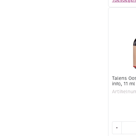
Toevoege
ink),
50
ml
aantal
Talens Oos
ink), 11 ml
Artikelnu
Talens
-
Oostindis