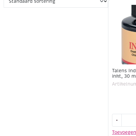
Talens Ind
inkt, 30 m
Artikelnu
Talens
-
Indian
Ink/Oostin
Toevoege