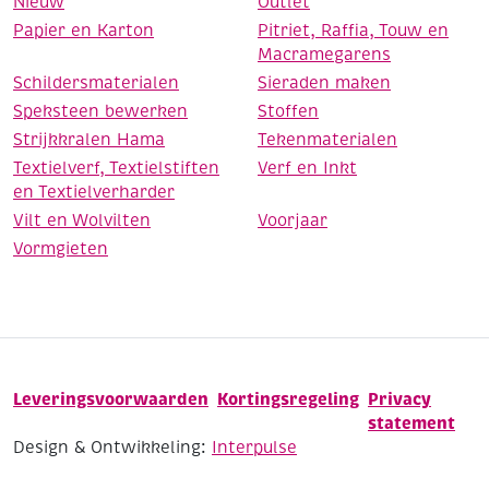
Nieuw
Outlet
Papier en Karton
Pitriet, Raffia, Touw en
Macramegarens
Schildersmaterialen
Sieraden maken
Speksteen bewerken
Stoffen
Strijkkralen Hama
Tekenmaterialen
Textielverf, Textielstiften
Verf en Inkt
en Textielverharder
Vilt en Wolvilten
Voorjaar
Vormgieten
Leveringsvoorwaarden
Kortingsregeling
Privacy
statement
Design & Ontwikkeling:
Interpulse