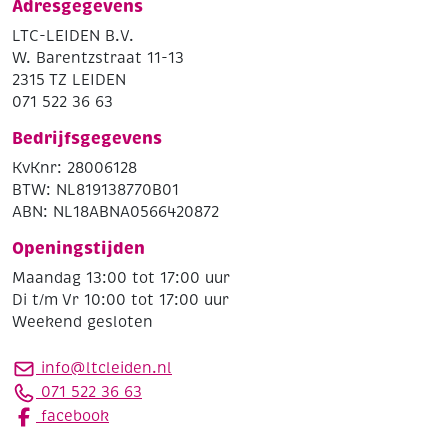
Adresgegevens
LTC-LEIDEN B.V.
W. Barentzstraat 11-13
2315 TZ LEIDEN
071 522 36 63
Bedrijfsgegevens
KvKnr: 28006128
BTW: NL819138770B01
ABN: NL18ABNA0566420872
Openingstijden
Maandag 13:00 tot 17:00 uur
Di t/m Vr 10:00 tot 17:00 uur
Weekend gesloten
info@ltcleiden.nl
071 522 36 63
facebook