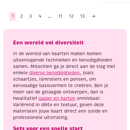
basics,
baby
meisje,
1
2
3
4
…
11
12
13
→
8
stuks,
inclusief
plakkertje
Een wereld vol diversiteit
aantal
In de wereld van kaarten maken komen
uiteenlopende technieken en benodigdheden
samen. Misschien ga je direct aan de slag met
enkele
diverse benodigdheden
, zoals
schaartjes, lijmrollers en ponsen, om
eenvoudige basisvormen te creëren. Ben je
meer van de gelaagde ontwerpen, dan is
kwalitatief
papier en karton
onmisbaar.
Variërend in dikte en textuur, geven deze
materialen jouw kaart direct een solide en
professionele uitstraling.
Sets voor een snelle start