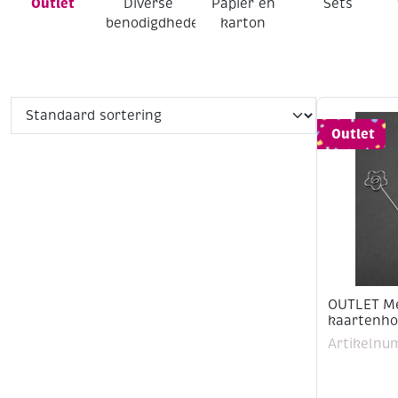
Outlet
Diverse
Papier en
Sets
benodigdheden
karton
Outlet
OUTLET M
kaartenho
Artikelnu