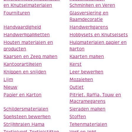
en Knutselmaterialen
Schminken en Veren
Fournituren
Glasversiering en
Raamdecoratie
Handvaardigheid
Handwerkgarens
Handwerkpakketten
Hobbysets en Knutselsets
Houten materialen en
Hulpmaterialen papier en
producten
karton
Kaarsen en Zeep maken
Kaarten maken
Kantoorartikelen
Kerst
Knippen en snijden
Leer bewerken
Lijm
Mozaieken
Nieuw
Outlet
Papier en Karton
Pitriet, Raffia, Touw en
Macramegarens
Schildersmaterialen
Sieraden maken
Speksteen bewerken
Stoffen
Strijkkralen Hama
Tekenmaterialen