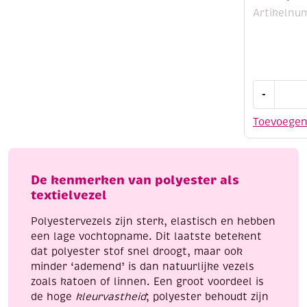
Artikelnu
Polyester
-
stof
/
Toevoege
kaasdoek,
bi-
strech,
wit,
De kenmerken van polyester als
150
textielvezel
cm
Polyestervezels zijn sterk, elastisch en hebben
aantal
een lage vochtopname. Dit laatste betekent
dat polyester stof snel droogt, maar ook
minder ‘ademend’ is dan natuurlijke vezels
zoals katoen of linnen. Een groot voordeel is
de hoge
kleurvastheid
; polyester behoudt zijn