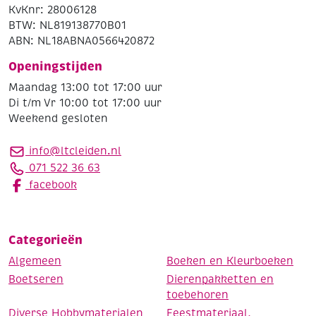
KvKnr: 28006128
BTW: NL819138770B01
ABN: NL18ABNA0566420872
Openingstijden
Maandag 13:00 tot 17:00 uur
Di t/m Vr 10:00 tot 17:00 uur
Weekend gesloten
info@ltcleiden.nl
071 522 36 63
facebook
Categorieën
Algemeen
Boeken en Kleurboeken
Boetseren
Dierenpakketten en
toebehoren
Diverse Hobbymaterialen
Feestmateriaal,