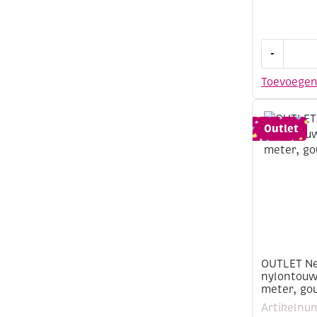
OUTLET
-
Needloft
nylongare
Toevoege
84
meter,
wit
Outlet
aantal
OUTLET Ne
nylontouw 
meter, go
Artikelnu