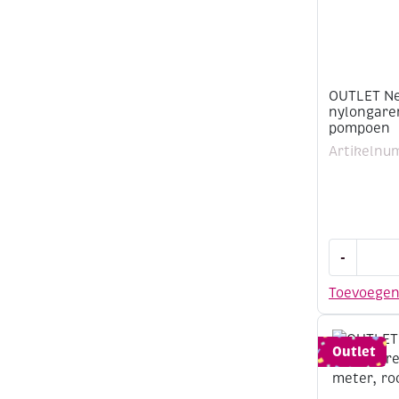
aantal
OUTLET Ne
nylongare
pompoen
Artikelnu
OUTLET
-
Needloft
nylongare
Toevoege
9,2
meter,
pompoen
Outlet
aantal