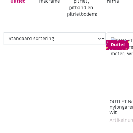
Outlet
macrame
pitriet,
raffia
pitband en
pitrietbodems
Outlet
OUTLET Ne
nylongare
wit
Artikelnu