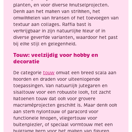
planten, en voor diverse knutselprojecten.
Denk aan het maken van strikken, het
omwikkelen van kransen of het toevoegen van
textuur aan collages. Raffia bast is
verkrijgbaar in zijn natuurlijke kleur of in
diverse geverfde varianten, waardoor het past
bij elke stijl en gelegenheid.
Touw: veelzijdig voor hobby en
decoratie
De categorie
touw
omvat een breed scala aan
koorden en draden voor uiteenlopende
toepassingen. Van natuurlijk jutegaren en
sisaltouw voor een robuuste look, tot zacht
katoenen touw dat ook voor grovere
macraméprojecten geschikt is. Maar denk ook
aan sterk nylontouw of paracord voor
functionele knopen, vliegertouw voor
buitenplezier, of speciaal vormtouw met een
buigzame kern voor het maken van figuren.