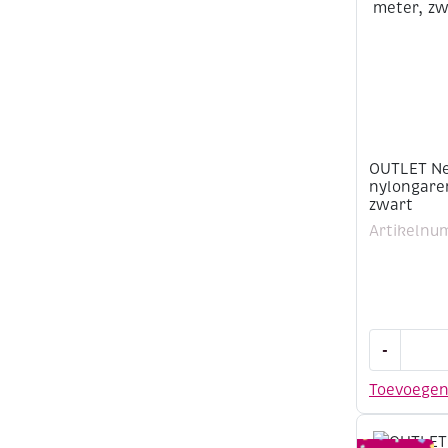
OUTLET Ne
nylongare
zwart
Artikelnu
OUTLET
-
Needloft
nylongare
Toevoege
9,2
meter,