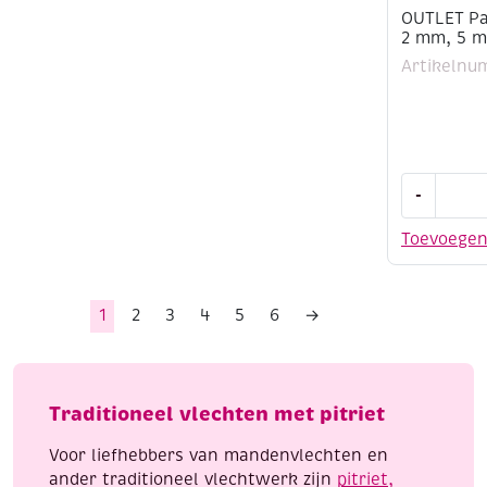
OUTLET Pa
2 mm, 5 m
Artikelnu
OUTLET
-
Paracord
/
Toevoege
koord
/
touw,
1
2
3
4
5
6
→
2
mm,
5
meter,
Traditioneel vlechten met pitriet
fuchsia
aantal
Voor liefhebbers van mandenvlechten en
ander traditioneel vlechtwerk zijn
pitriet,