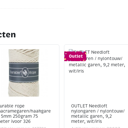
cten
Outlet
urable rope
OUTLET Needloft
acramegaren/haakgare
nylongaren / nylontouw/
 5mm 250gram 75
metallic garen, 9,2
eter ivoor 326
meter, wit/iris