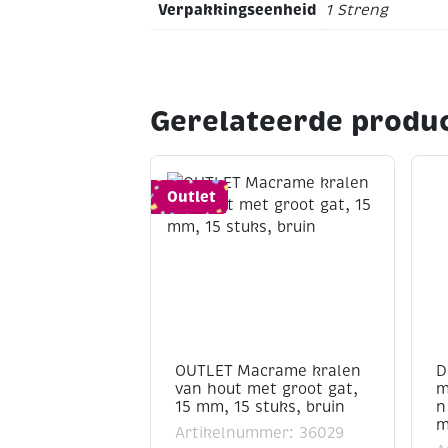
Verpakkingseenheid
1 Streng
Gerelateerde produ
Outlet
OUTLET Macrame kralen
D
van hout met groot gat,
m
15 mm, 15 stuks, bruin
n
m
Artikelnummer: 36029