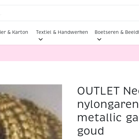
ier & Karton
Textiel & Handwerken
Boetseren & Beel
OUTLET Ne
rens
OUTLET Needloft nylongaren / nylontouw / metallic 
nylongaren
metallic ga
goud