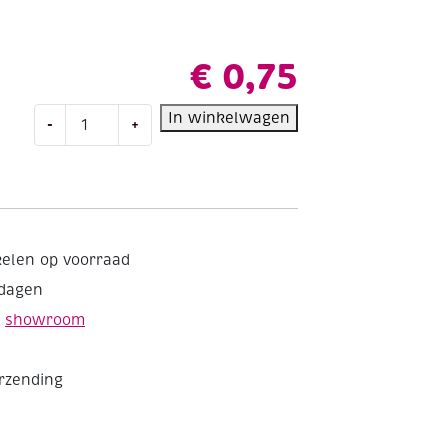
€
0,75
OUTLET
In winkelwagen
-
+
Needloft
nylongaren
/
nylontouw
/
metallic
kelen op voorraad
garen,
kdagen
9,2
meter,
e
showroom
goud
aantal
erzending