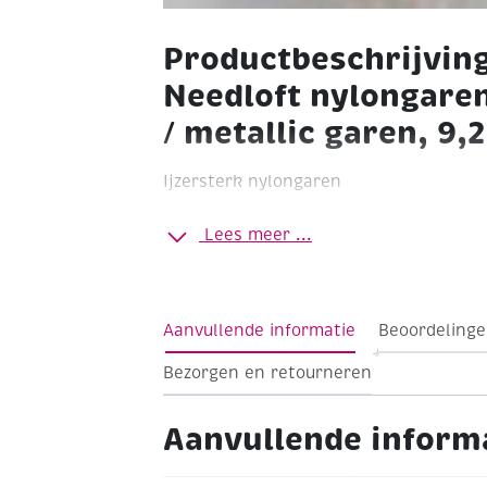
Productbeschrijvin
Needloft nylongare
/ metallic garen, 9,
Ijzersterk nylongaren
2 Draads
100% nylon
Ø 2 mm
Kleur: me
Lees meer ...
meter
O.a. geschikt voor het borduren 
Aanvullende informatie
Beoordelinge
Bezorgen en retourneren
Aanvullende inform