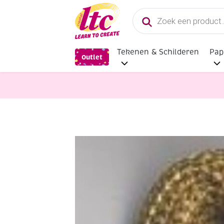
Producten
zoeken
Tekenen & Schilderen
Pap
Outlet
Pitriet, Raffia, Touw en Macramega