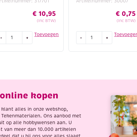
rtikelnummer: 317701
Artikelnummer: 30007
€
10,95
€
0,75
(Inc BTW)
(Inc BTW)
urable
OUTLET
Toevoegen
Toevoege
-
+
-
+
ope
Needloft
acramegaren/haakgaren
nylongaren
mm
/
50gram
nylontouw/
5
metallic
eter
garen,
voor
9,2
26
meter,
online kopen
antal
wit/iris
aantal
re klant alles in onze webshop,
t Tekenmaterialen. Ons aanbod met
uit op alle hobbywensen aan. U
nt van meer dan 10.000 artikelen
deel dat u bij ons voor alles slaagt,