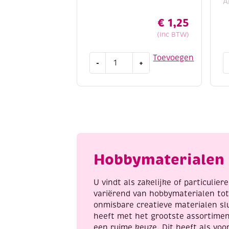
A
€
1,25
(Inc BTW)
OUTLET
D
Toevoegen
-
+
Macrame
r
kralen
m
van
5
hout
2
met
7
groot
m
gat,
i
15
3
Hobbymaterialen 
mm,
a
15
stuks,
U vindt als zakelijke of particulie
bruin
variërend van hobbymaterialen to
aantal
onmisbare creatieve materialen sl
heeft met het grootste assortime
een ruime keuze. Dit heeft als voor