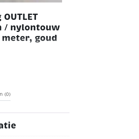
g OUTLET
n / nylontouw
2 meter, goud
tallic goud
Streng van 9,2
op plastic canvas!
n (0)
atie