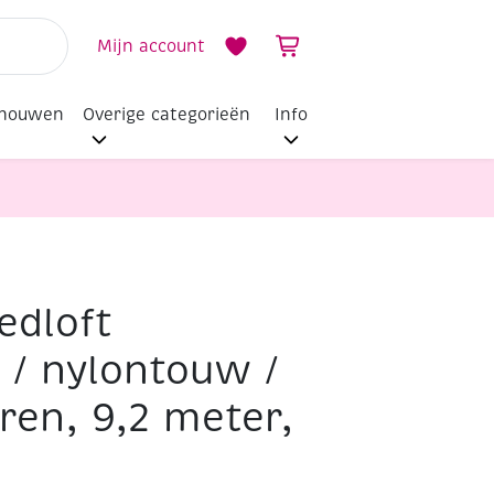
Mijn account
dhouwen
Overige categorieën
Info
edloft
garen, 9,2 meter, goud
 / nylontouw /
ren, 9,2 meter,