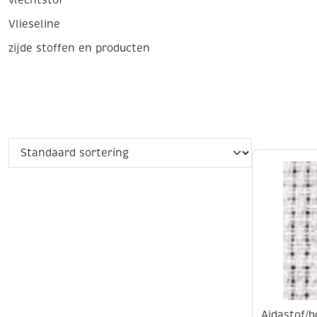
vlechtstof
Vlieseline
zijde stoffen en producten
Aidastof/b