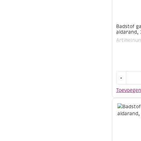
Badstof g
aidarand,
Artikelnu
Badstof
-
gastendoe
aidarand,
Toevoege
30x50cm,
aqua
aantal