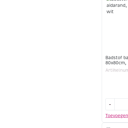
wit
aantal
Badstof b
80x80cm, 
Artikelnu
Badstof
-
babycape
met
Toevoege
aidarand,
80x80cm,