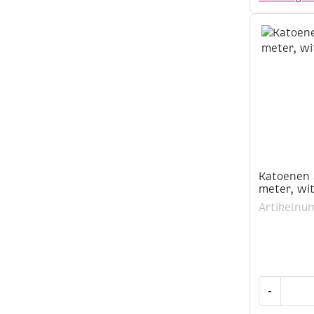
mm,
10
meter,
wit
aantal
Katoenen 
meter, wi
Artikelnu
Katoenen
-
aidaband,