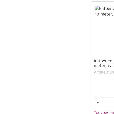
10
meter,
wit
aantal
Katoenen 
meter, wi
Artikelnu
Katoenen
-
aidaband,
50
Toevoege