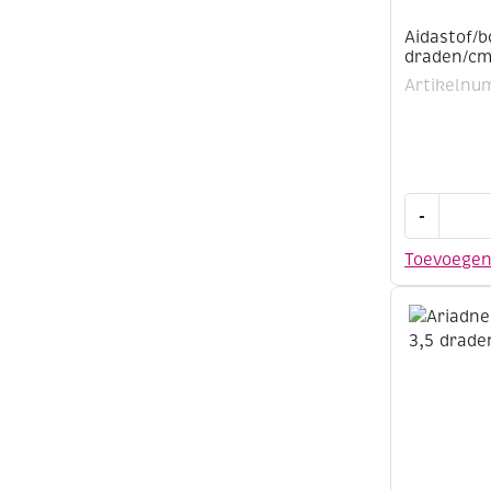
Aidastof/b
draden/cm
Artikelnu
Aidastof/b
-
5,5
draden/cm
Toevoege
140
cm,
wit
aantal