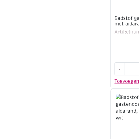
Badstof g
met aidar
Artikelnu
Badstof
-
gastendoe
met
Toevoege
aidarand,
30x50cm,
wit
aantal