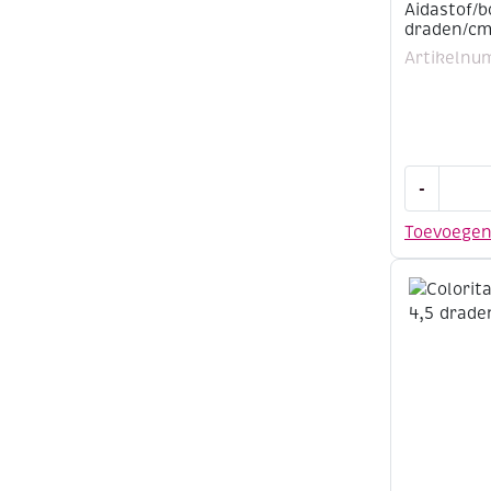
Aidastof/b
draden/cm
Artikelnu
Aidastof/b
-
3
draden/cm
Toevoege
150
cm,
ecru
aantal