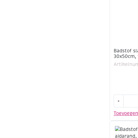
aantal
Badstof sl
30x50cm, 
Artikelnu
Badstof
-
slabbetje
met
Toevoege
aidarand,
30x50cm,
wit