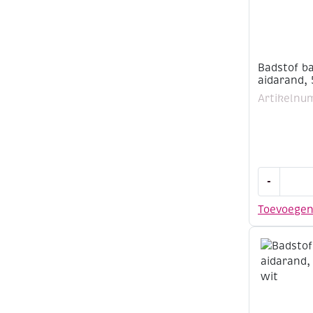
Badstof b
aidarand,
Artikelnu
Badstof
-
badhanddo
met
Toevoege
aidarand,
50x100cm
wit
aantal