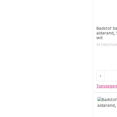
Badstof b
aidarand,
wit
Artikelnu
Badstof
-
badhandd
met
Toevoege
aidarand,
50x100cm
gebroken
wit
aantal