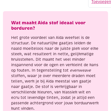
75
Toevoege
mm,
10
meter,
wit
Wat maakt Aida stof ideaal voor
aantal
borduren?
Het grote voordeel van Aida weefsel is de
structuur. De natuurlijke gaatjes leiden de
naald moeiteloos naar de juiste plek voor elke
steek, wat resulteert in nette, gelijkmatige
kruissteken. Dit maakt het veel minder
inspannend voor de ogen en verkleint de kans
op fouten. In tegenstelling tot
evenweave
stoffen, waar je over meerdere draden moet
tellen, werk je bij Aida meestal van gaatje
naar gaatje. De stof is verkrijgbaar in
verschillende kleuren, van klassiek wit en
ecru tot levendige tinten, zodat je altijd een
passende achtergrond voor jouw borduurwerk
kunt vinden.