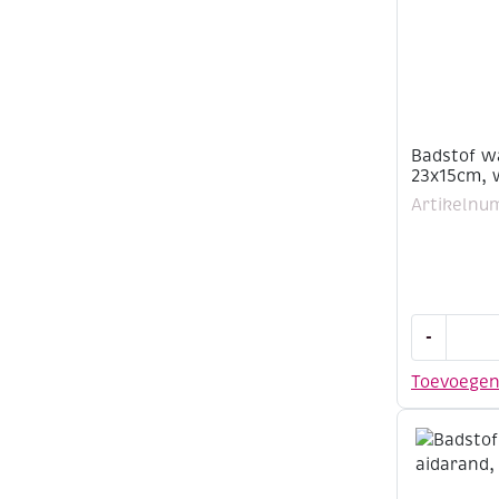
Badstof w
23x15cm, 
Artikelnu
Badstof
-
washandj
met
Toevoege
aidarand,
23x15cm,
wit
aantal