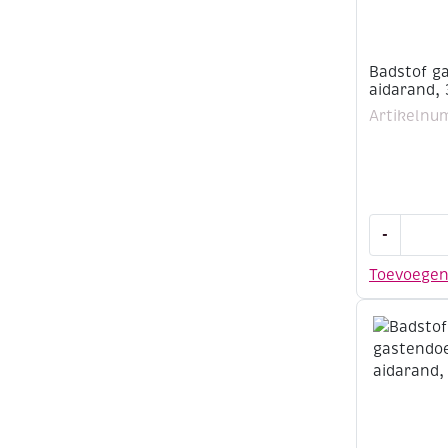
Badstof g
aidarand,
Artikelnu
Badstof
-
gastendoe
aidarand,
Toevoege
30x50cm,
gebroken
wit
aantal