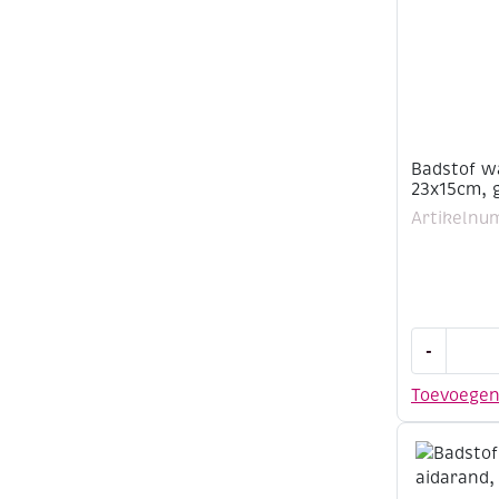
Badstof w
23x15cm, 
Artikelnu
Badstof
-
washandj
met
Toevoege
aidarand,
23x15cm,
gebroken
wit