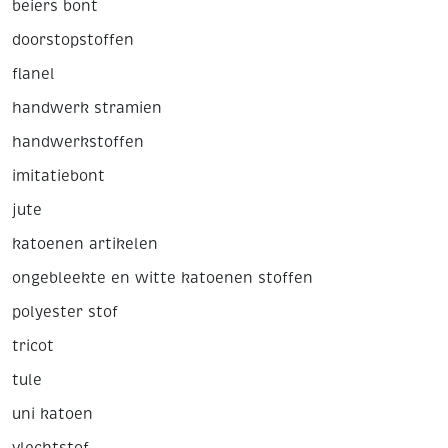
beiers bont
doorstopstoffen
flanel
handwerk stramien
handwerkstoffen
imitatiebont
jute
katoenen artikelen
ongebleekte en witte katoenen stoffen
polyester stof
tricot
tule
uni katoen