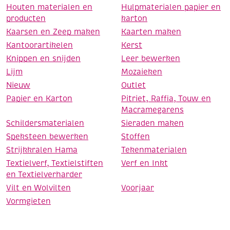
Houten materialen en
Hulpmaterialen papier en
producten
karton
Kaarsen en Zeep maken
Kaarten maken
Kantoorartikelen
Kerst
Knippen en snijden
Leer bewerken
Lijm
Mozaieken
Nieuw
Outlet
Papier en Karton
Pitriet, Raffia, Touw en
Macramegarens
Schildersmaterialen
Sieraden maken
Speksteen bewerken
Stoffen
Strijkkralen Hama
Tekenmaterialen
Textielverf, Textielstiften
Verf en Inkt
en Textielverharder
Vilt en Wolvilten
Voorjaar
Vormgieten