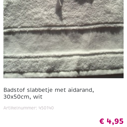
Badstof slabbetje met aidarand,
30x50cm, wit
Artikelnummer:
450140
€
4,95