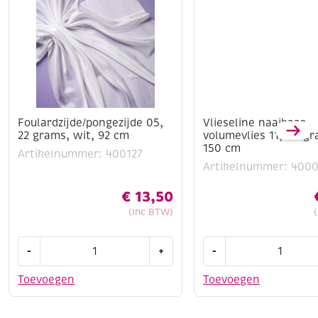
Foulardzijde/pongezijde 05,
Vlieseline naaibaar
22 grams, wit, 92 cm
volumevlies 11, 80 g
150 cm
Artikelnummer: 400127
Artikelnummer: 400
€
13,50
(Inc BTW)
Foulardzijde/pongezijde
Vlieseline
-
+
-
05,
naaibaar
22
volumevlies
Toevoegen
Toevoegen
grams,
11,
wit,
80