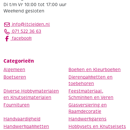
Di t/m Vr 10:00 tot 17:00 uur
Weekend gesloten
info@ltcleiden.nl
071 522 36 63
facebook
Categorieën
Algemeen
Boeken en Kleurboeken
Boetseren
Dierenpakketten en
toebehoren
Diverse Hobbymaterialen
Feestmateriaal,
en Knutselmaterialen
Schminken en Veren
Fournituren
Glasversiering en
Raamdecoratie
Handvaardigheid
Handwerkgarens
Handwerkpakketten
Hobbysets en Knutselsets