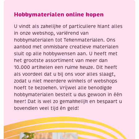
92
grams,
cm
150
Hobbymaterialen online kopen
aantal
cm
aantal
U vindt als zakelijke of particuliere klant alles
in onze webshop, variërend van
hobbymaterialen tot Tekenmaterialen. Ons
aanbod met onmisbare creatieve materialen
sluit op alle hobbywensen aan. U heeft met
het grootste assortiment van meer dan
10.000 artikelen een ruime keuze. Dit heeft
als voordeel dat u bij ons voor alles slaagt,
zodat u niet meerdere winkels of webshops
hoeft te bezoeken. Vrijwel alle benodigde
hobbymaterialen bestelt u dus gewoon in één
keer! Dat is wel zo gemakkelijk en bespaart u
bovendien veel tijd én geld!