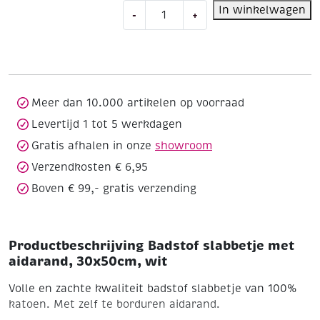
Badstof
In winkelwagen
-
+
slabbetje
met
aidarand,
30x50cm,
wit
aantal
Meer dan 10.000 artikelen op voorraad
Levertijd 1 tot 5 werkdagen
Gratis afhalen in onze
showroom
Verzendkosten € 6,95
Boven € 99,- gratis verzending
Productbeschrijving Badstof slabbetje met
aidarand, 30x50cm, wit
Volle en zachte kwaliteit badstof slabbetje van 100%
katoen. Met zelf te borduren aidarand.