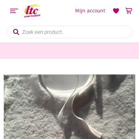
Mijn account
Producten
zoeken
Stoffen
Badstof slabbetje met aidarand, 30x50cm, wit