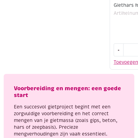
Giethars k
Artikelnu
Giethars
-
kleurstof,
groen,
Toevoege
20
ml
aantal
Voorbereiding en mengen: een goede
start
Een succesvol gietproject begint met een
zorgvuldige voorbereiding en het correct
mengen van je gietmassa (zoals gips, beton,
hars of zeepbasis). Precieze
mengverhoudingen zijn vaak essentieel.