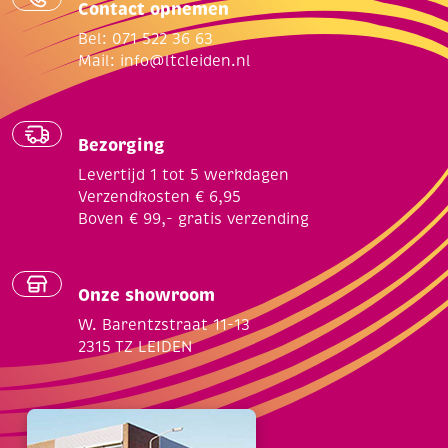
Contact opnemen
Bel: 071 522 36 63
Mail:
info@ltcleiden.nl
Bezorging
Levertijd 1 tot 5 werkdagen
Verzendkosten € 6,95
Boven € 99,- gratis verzending
Onze showroom
W. Barentzstraat 11-13
2315 TZ LEIDEN