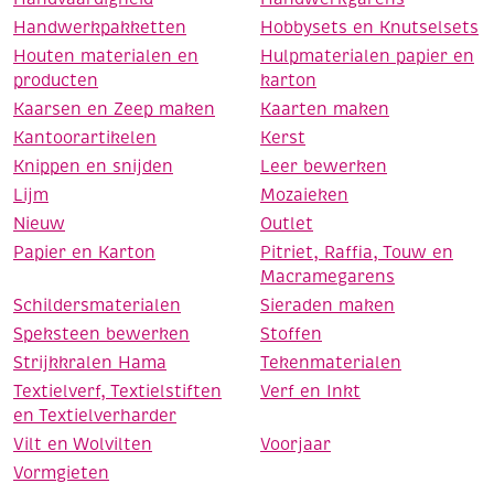
Handwerkpakketten
Hobbysets en Knutselsets
Houten materialen en
Hulpmaterialen papier en
producten
karton
Kaarsen en Zeep maken
Kaarten maken
Kantoorartikelen
Kerst
Knippen en snijden
Leer bewerken
Lijm
Mozaieken
Nieuw
Outlet
Papier en Karton
Pitriet, Raffia, Touw en
Macramegarens
Schildersmaterialen
Sieraden maken
Speksteen bewerken
Stoffen
Strijkkralen Hama
Tekenmaterialen
Textielverf, Textielstiften
Verf en Inkt
en Textielverharder
Vilt en Wolvilten
Voorjaar
Vormgieten