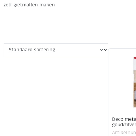
zelf gietmallen maken
Deco metaa
goud/zilve
Artikelnu