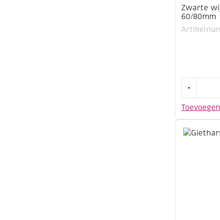
Zwarte wi
60/80mm
Artikelnu
Zwarte
-
wijzerplaa
uren/minu
Toevoege
60/80mm
aantal