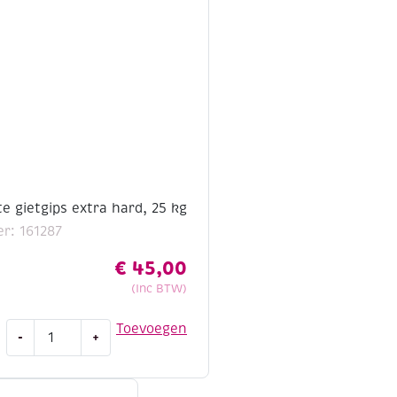
te gietgips extra hard, 25 kg
r: 161287
€
45,00
(Inc BTW)
Ivoorgips/witte
Toevoegen
-
+
gietgips
extra
hard,