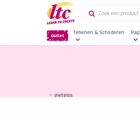
Producten
zoeken
Tekenen & Schilderen
Pap
Outlet
gietgips