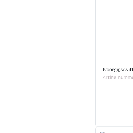
Ivoorgips/wit
Artikelnumme