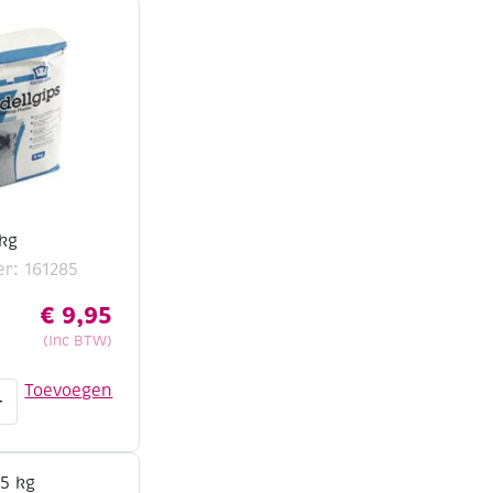
 kg
r: 161285
€
9,95
(Inc BTW)
Toevoegen
+