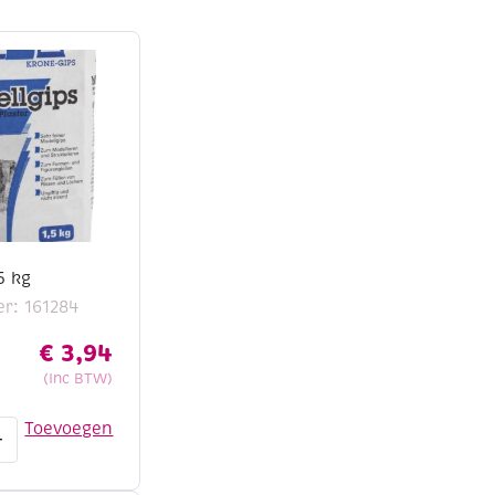
5 kg
r: 161284
€
3,94
(Inc BTW)
Toevoegen
+