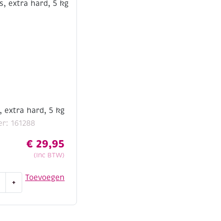
25
kg
aantal
, extra hard, 5 kg
r: 161288
€
29,95
(Inc BTW)
gips,
Toevoegen
+