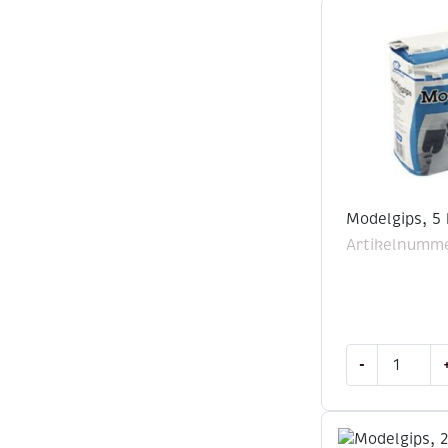
aantal
Modelgips, 5
Artikelnumme
Modelgips,
-
5
kg
aantal