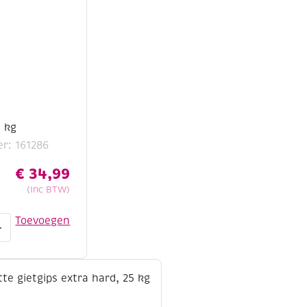
5 kg
r: 161286
€
34,99
(Inc BTW)
Toevoegen
+