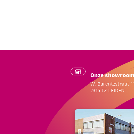
aantal
Onze showroo
W. Barentzstraat 1
2315 TZ LEIDEN