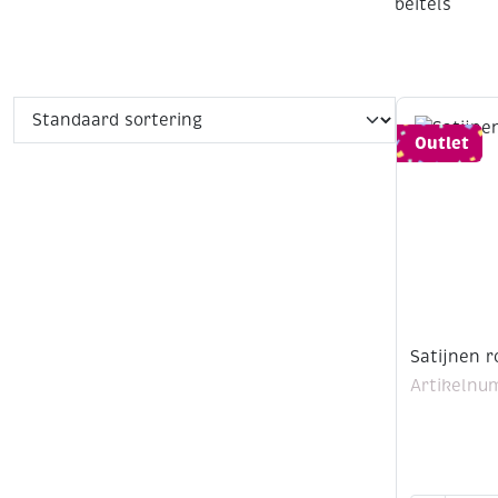
beitels
Outlet
Satijnen r
Artikelnu