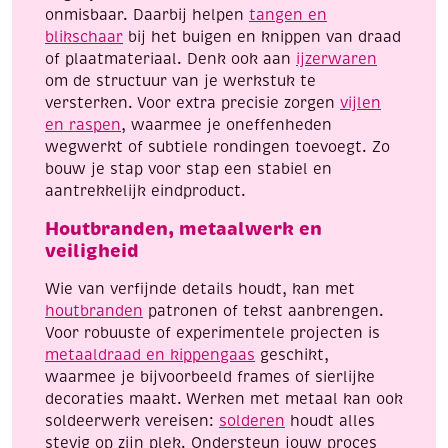
onmisbaar. Daarbij helpen
tangen en
blikschaar
bij het buigen en knippen van draad
of plaatmateriaal. Denk ook aan
ijzerwaren
om de structuur van je werkstuk te
versterken. Voor extra precisie zorgen
vijlen
en raspen
, waarmee je oneffenheden
wegwerkt of subtiele rondingen toevoegt. Zo
bouw je stap voor stap een stabiel en
aantrekkelijk eindproduct.
Houtbranden, metaalwerk en
veiligheid
Wie van verfijnde details houdt, kan met
houtbranden
patronen of tekst aanbrengen.
Voor robuuste of experimentele projecten is
metaaldraad en kippengaas
geschikt,
waarmee je bijvoorbeeld frames of sierlijke
decoraties maakt. Werken met metaal kan ook
soldeerwerk vereisen:
solderen
houdt alles
stevig op zijn plek. Ondersteun jouw proces