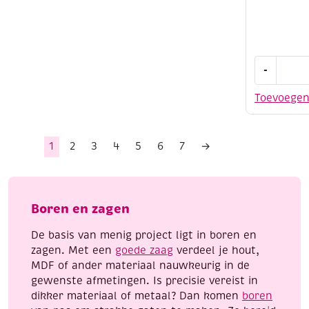
Papieren
-
bloemen
boeket
Toevoege
gebroken
wit,
12
1
2
3
4
5
6
7
→
stuks
aantal
Boren en zagen
De basis van menig project ligt in boren en
zagen. Met een
goede zaag
verdeel je hout,
MDF of ander materiaal nauwkeurig in de
gewenste afmetingen. Is precisie vereist in
dikker materiaal of metaal? Dan komen
boren