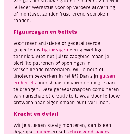
van pas om strakke gaten te maken. Zo bereid
je ieder werkstuk voor op verdere afwerking
of montage, zonder frustrerend gebroken
randen.
Figuurzagen en beitels
Voor meer artistieke of gedetailleerde
projecten is
figuurzagen
een geweldige
techniek. Met het juiste zaagblad maak je
sierlijke patronen of openingen in
verschillende materialen. Wil je hout of
linoleum bewerken in reliëf? Dan zijn
gutsen
en beitels
onmisbaar om vorm en diepte aan
te brengen. Deze gereedschappen combineren
vakmanschap et creativiteit, waardoor je jouw
ontwerp naar eigen smaak kunt verfijnen.
Kracht en detail
Wil je stukken stevig monteren, dan is een
degelijke
hamer
en set
schroevendraaiers