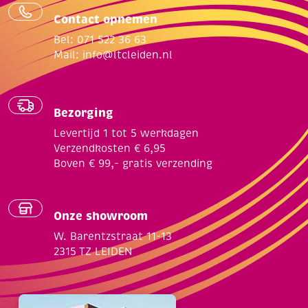
Contact opnemen
Bel: 071 522 36 63
Mail:
info@ltcleiden.nl
Bezorging
Levertijd 1 tot 5 werkdagen
Verzendkosten € 6,95
Boven € 99,- gratis verzending
Onze showroom
W. Barentzstraat 11-13
2315 TZ LEIDEN