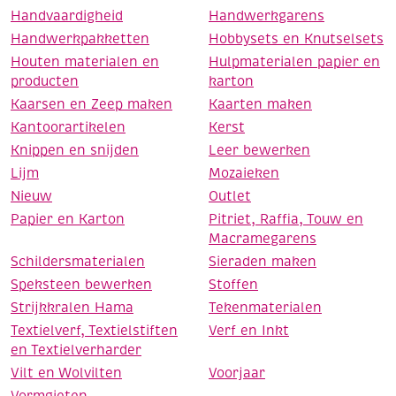
Handvaardigheid
Handwerkgarens
Handwerkpakketten
Hobbysets en Knutselsets
Houten materialen en
Hulpmaterialen papier en
producten
karton
Kaarsen en Zeep maken
Kaarten maken
Kantoorartikelen
Kerst
Knippen en snijden
Leer bewerken
Lijm
Mozaieken
Nieuw
Outlet
Papier en Karton
Pitriet, Raffia, Touw en
Macramegarens
Schildersmaterialen
Sieraden maken
Speksteen bewerken
Stoffen
Strijkkralen Hama
Tekenmaterialen
Textielverf, Textielstiften
Verf en Inkt
en Textielverharder
Vilt en Wolvilten
Voorjaar
Vormgieten