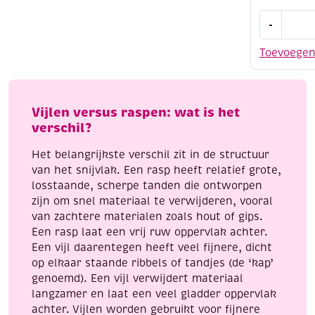
Pebaro
-
vijlenset,
26
Toevoege
cm,
5-
delig
assortime
Vijlen versus raspen: wat is het
aantal
verschil?
Het belangrijkste verschil zit in de structuur
van het snijvlak. Een rasp heeft relatief grote,
losstaande, scherpe tanden die ontworpen
zijn om snel materiaal te verwijderen, vooral
van zachtere materialen zoals hout of gips.
Een rasp laat een vrij ruw oppervlak achter.
Een vijl daarentegen heeft veel fijnere, dicht
op elkaar staande ribbels of tandjes (de ‘kap’
genoemd). Een vijl verwijdert materiaal
langzamer en laat een veel gladder oppervlak
achter. Vijlen worden gebruikt voor fijnere