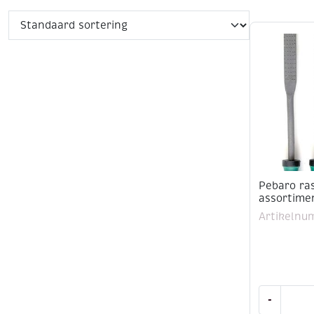
Pebaro ras
assortime
Artikelnu
Pebaro
-
raspen,