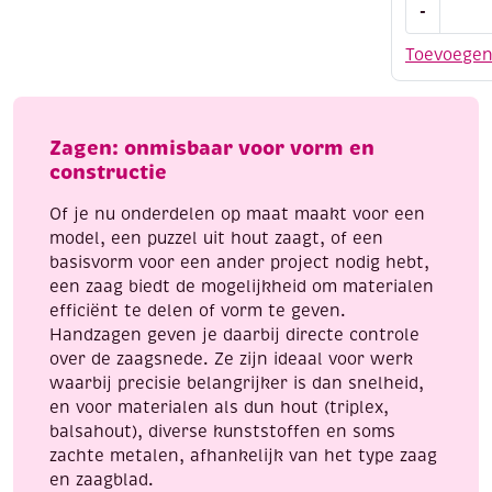
-
zaagblade
voor
Toevoege
hout
150mm
6
st
Zagen: onmisbaar voor vorm en
aantal
constructie
Of je nu onderdelen op maat maakt voor een
model, een puzzel uit hout zaagt, of een
basisvorm voor een ander project nodig hebt,
een zaag biedt de mogelijkheid om materialen
efficiënt te delen of vorm te geven.
Handzagen geven je daarbij directe controle
over de zaagsnede. Ze zijn ideaal voor werk
waarbij precisie belangrijker is dan snelheid,
en voor materialen als dun hout (triplex,
balsahout), diverse kunststoffen en soms
zachte metalen, afhankelijk van het type zaag
en zaagblad.