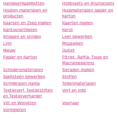
Handwerkpakketten
Hobbysets en Knutselsets
Houten materialen en
Hulpmaterialen papier en
producten
karton
Kaarsen en Zeep maken
Kaarten maken
Kantoorartikelen
Kerst
Knippen en snijden
Leer bewerken
Lijm
Mozaieken
Nieuw
Outlet
Papier en Karton
Pitriet, Raffia, Touw en
Macramegarens
Schildersmaterialen
Sieraden maken
Speksteen bewerken
Stoffen
Strijkkralen Hama
Tekenmaterialen
Textielverf, Textielstiften
Verf en Inkt
en Textielverharder
Vilt en Wolvilten
Voorjaar
Vormgieten