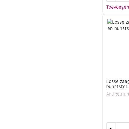
aantal
Toevoege
Losse zaa
kunststof
Artikelnu
Losse
-