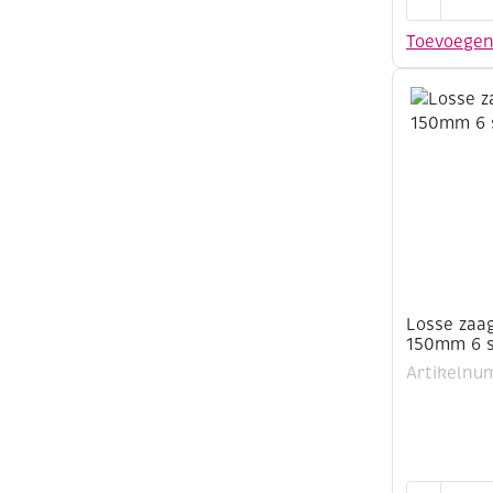
zaagblade
voor
Toevoege
metaal
en
kunststof
150mm
6
st
aantal
Losse zaa
150mm 6 
Artikelnu
Losse