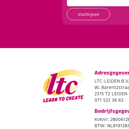
Inschrijven
Adresgegeve
LTC-LEIDEN B.V
W. Barentzstraa
2315 TZ LEIDEN
071 522 36 63
Bedrijfsgege
KvKnr: 2800612
BTW: NL819138