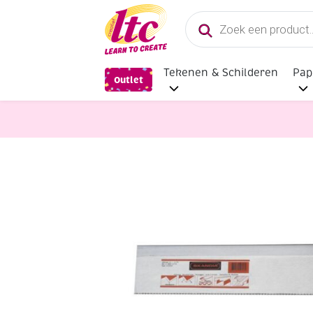
Producten
zoeken
Tekenen & Schilderen
Pap
Outlet
Handvaardigheid
Skandia hardpoi