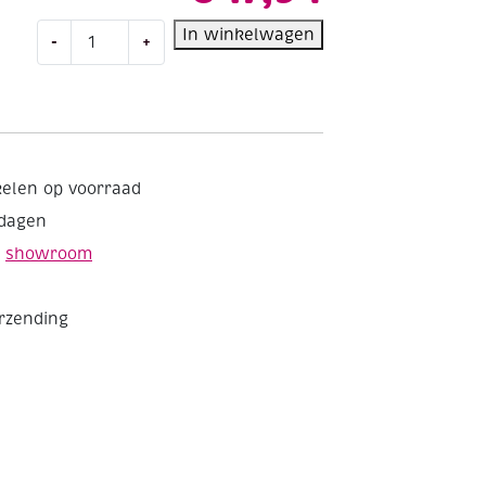
Skandia
In winkelwagen
-
+
hardpoint
fijnzaag
/
toffelzaag,
250
mm
kelen op voorraad
aantal
kdagen
e
showroom
erzending