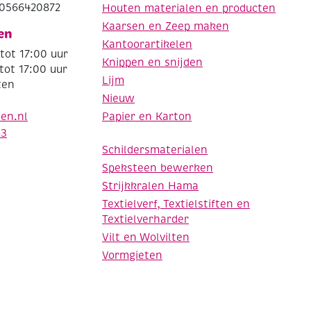
0566420872
Houten materialen en producten
Kaarsen en Zeep maken
en
Kantoorartikelen
tot 17:00 uur
Knippen en snijden
tot 17:00 uur
Lijm
ten
Nieuw
Papier en Karton
den.nl
63
Schildersmaterialen
Speksteen bewerken
Strijkkralen Hama
Textielverf, Textielstiften en
Textielverharder
Vilt en Wolvilten
Vormgieten