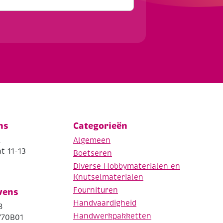
ns
Categorieën
.
Algemeen
t 11-13
Boetseren
Diverse Hobbymaterialen en
Knutselmaterialen
Fournituren
vens
Handvaardigheid
8
Handwerkpakketten
770B01