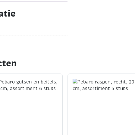
atie
cten