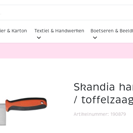
ier & Karton
Textiel & Handwerken
Boetseren & Beel
Skandia ha
nt fijnzaag / toffelzaag, 250 mm
/ toffelza
Artikelnummer:
190879