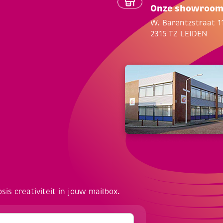
Onze showroo
W. Barentzstraat 1
2315 TZ LEIDEN
osis creativiteit in jouw mailbox.