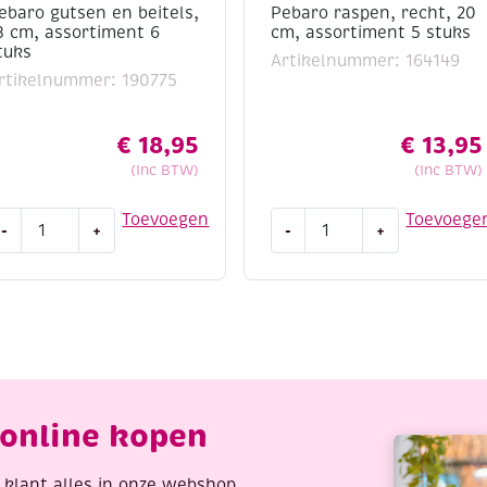
ebaro gutsen en beitels,
Pebaro raspen, recht, 20
3 cm, assortiment 6
cm, assortiment 5 stuks
tuks
Artikelnummer: 164149
rtikelnummer: 190775
€
18,95
€
13,95
(Inc BTW)
(Inc BTW)
ebaro
Pebaro
Toevoegen
Toevoege
-
+
-
+
utsen
raspen,
n
recht,
eitels,
20
3
cm,
m,
assortiment
ssortiment
5
stuks
tuks
aantal
online kopen
antal
re klant alles in onze webshop,