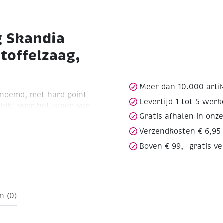
g Skandia
 toffelzaag,
Meer dan 10.000 arti
genoemd, met hard point
Levertijd 1 tot 5 wer
chikt voor het zagen van
Gratis afhalen in onz
 geschikt is voor
 (12TPI) is er nauwelijks
Verzendkosten € 6,95
n van een 2-componenten
Boven € 99,- gratis v
eep en een zaagblad
staal en met versterkte
maximale zaaghoogte 50
werk en dunwandige
n (0)