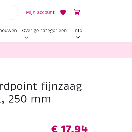
Mijn account
dhouwen
Overige categorieën
Info
rdpoint fijnzaag
ag, 250 mm
€
17,94