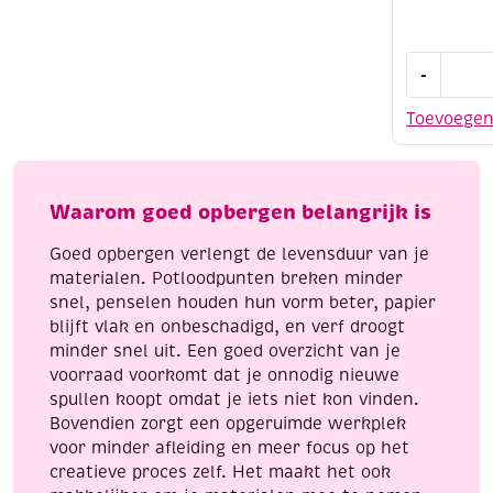
Houten
-
tekendoos/
(LxHxB)
Toevoege
250x65x1
aantal
Waarom goed opbergen belangrijk is
Goed opbergen verlengt de levensduur van je
materialen. Potloodpunten breken minder
snel, penselen houden hun vorm beter, papier
blijft vlak en onbeschadigd, en verf droogt
minder snel uit. Een goed overzicht van je
voorraad voorkomt dat je onnodig nieuwe
spullen koopt omdat je iets niet kon vinden.
Bovendien zorgt een opgeruimde werkplek
voor minder afleiding en meer focus op het
creatieve proces zelf. Het maakt het ook