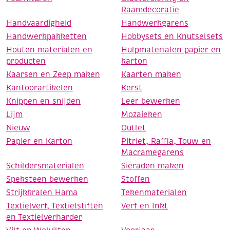
Raamdecoratie
Handvaardigheid
Handwerkgarens
Handwerkpakketten
Hobbysets en Knutselsets
Houten materialen en
Hulpmaterialen papier en
producten
karton
Kaarsen en Zeep maken
Kaarten maken
Kantoorartikelen
Kerst
Knippen en snijden
Leer bewerken
Lijm
Mozaieken
Nieuw
Outlet
Papier en Karton
Pitriet, Raffia, Touw en
Macramegarens
Schildersmaterialen
Sieraden maken
Speksteen bewerken
Stoffen
Strijkkralen Hama
Tekenmaterialen
Textielverf, Textielstiften
Verf en Inkt
en Textielverharder