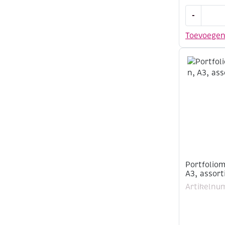
Portfolio
-
A3,
lichtgrijs
Toevoege
aantal
Portfolio
A3, assort
Artikelnu