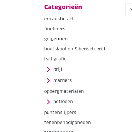
Categorieën
encaustic art
fineliners
gelpennen
houtskool en Siberisch krijt
kalligrafie
krijt
markers
opbergmaterialen
potloden
puntenslijpers
tekenbenodigdheden