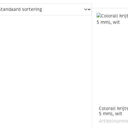
Colorall krij
5 mm), wit
Artikelnumme