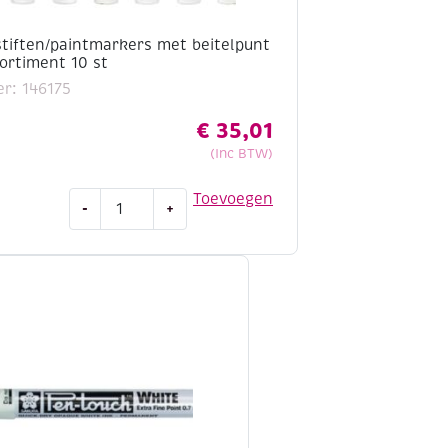
tstiften/paintmarkers met beitelpunt
ortiment 10 st
r: 146175
€
35,01
(Inc BTW)
Colorall
Toevoegen
-
+
krijtstiften/paintmarkers
met
beitelpunt
(1-
5
mm),
assortiment
10
st
aantal