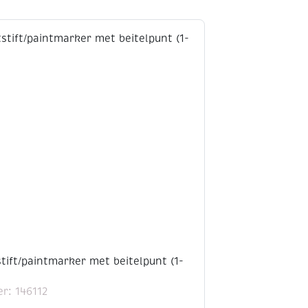
tstift/paintmarker met beitelpunt (1-
r: 146112