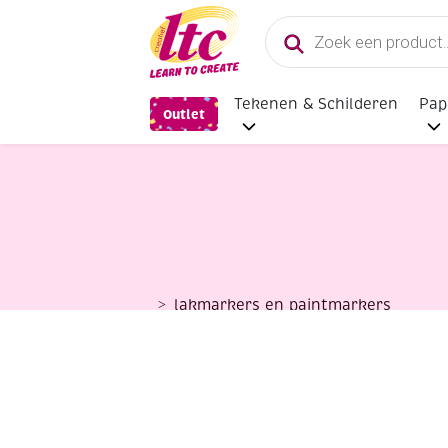
Producten
zoeken
Tekenen & Schilderen
Pap
Outlet
lakmarkers en paintmarkers