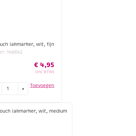
ch lakmarker, wit, fijn
r: 146642
€
4,95
(Inc BTW)
ura
Toevoegen
+
ntouch
marker,
,
tal