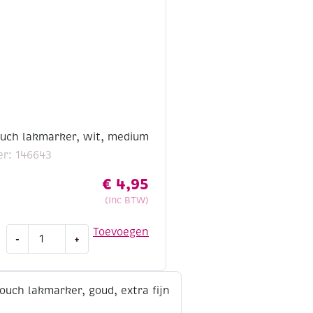
uch lakmarker, wit, medium
r: 146643
€
4,95
(Inc BTW)
Sakura
Toevoegen
-
+
Pentouch
lakmarker,
wit,
medium
aantal