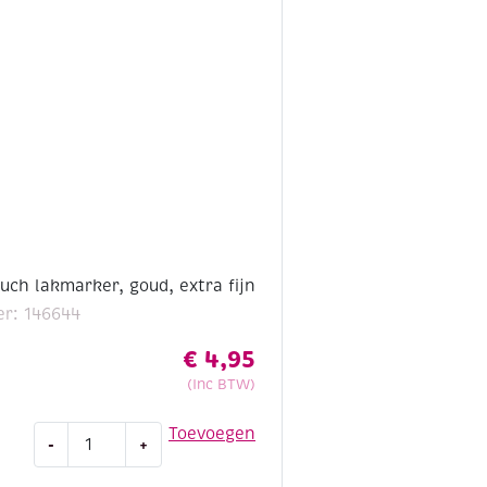
ch lakmarker, goud, extra fijn
r: 146644
€
4,95
(Inc BTW)
Sakura
Toevoegen
-
+
Pentouch
lakmarker,