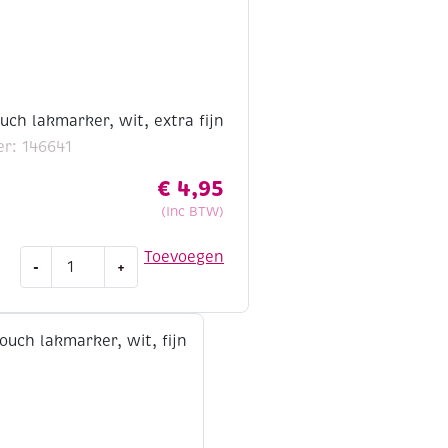
ch lakmarker, wit, extra fijn
r: 146641
€
4,95
(Inc BTW)
Sakura
Toevoegen
-
+
Pentouch
lakmarker,
wit,
extra
fijn
aantal