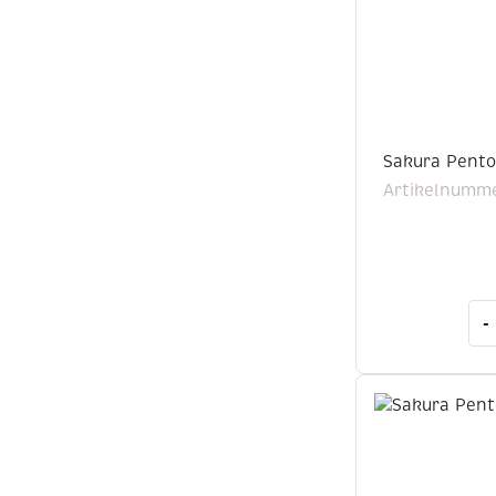
Sakura Pentou
Artikelnumme
Sak
-
Pe
lak
wit
fijn
aan