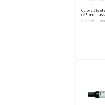
Colorall krij
(1-5 mm), ass
Artikelnumme