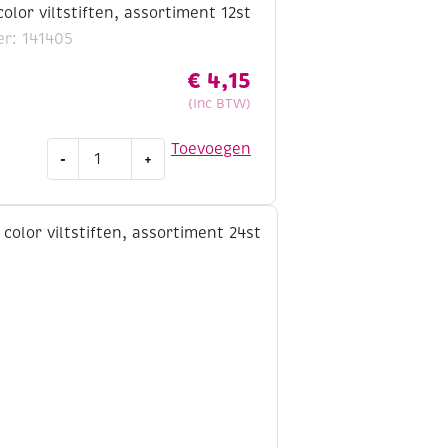
color viltstiften, assortiment 12st
r: 141405
€
4,15
(Inc BTW)
Giotto
Toevoegen
-
+
turbo
color
viltstiften,
assortiment
12st
aantal