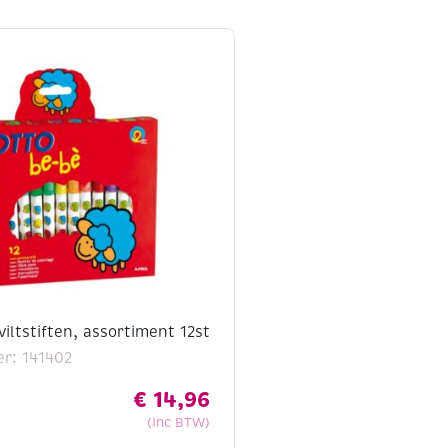
viltstiften, assortiment 12st
r: 141402
€
14,96
(Inc BTW)