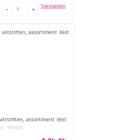
Giotto
Toevoegen
-
+
be-
be
viltstiften,
assortiment
12st
aantal
viltstiften, assortiment 36st
r: 141403