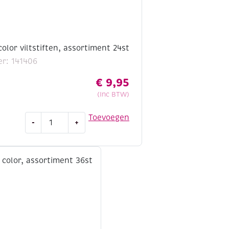
color viltstiften, assortiment 24st
r: 141406
€
9,95
(Inc BTW)
Giotto
Toevoegen
-
+
turbo
color
viltstiften,
assortiment
24st
aantal