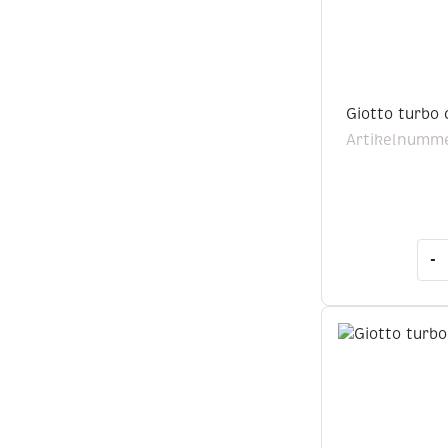
Giotto turbo 
Artikelnumme
Giot
-
tur
colo
ass
36s
aan