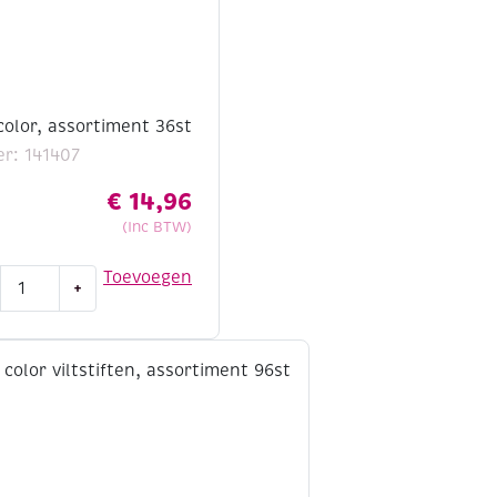
color, assortiment 36st
r: 141407
€
14,96
(Inc BTW)
to
Toevoegen
+
bo
r,
ortiment
t
tal