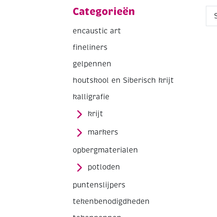
Categorieën
encaustic art
fineliners
gelpennen
houtskool en Siberisch krijt
kalligrafie
krijt
markers
opbergmaterialen
potloden
puntenslijpers
tekenbenodigdheden