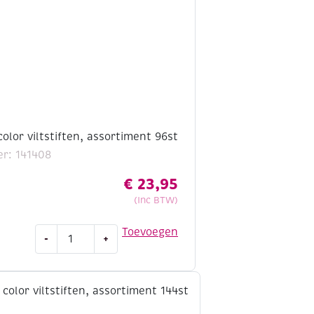
color viltstiften, assortiment 96st
r: 141408
€
23,95
(Inc BTW)
Giotto
Toevoegen
-
+
turbo
color
viltstiften,
assortiment
96st