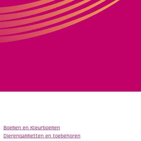
Boeken en Kleurboeken
Dierenpakketten en toebehoren