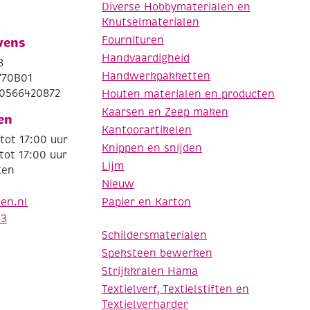
Diverse Hobbymaterialen en
Knutselmaterialen
Fournituren
vens
Handvaardigheid
8
Handwerkpakketten
770B01
0566420872
Houten materialen en producten
Kaarsen en Zeep maken
en
Kantoorartikelen
tot 17:00 uur
Knippen en snijden
tot 17:00 uur
Lijm
ten
Nieuw
Papier en Karton
den.nl
63
Schildersmaterialen
Speksteen bewerken
Strijkkralen Hama
Textielverf, Textielstiften en
Textielverharder