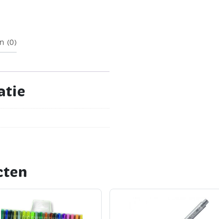
een niet indrukbare punt,
 en uitwasbare inkt op
)
n (0)
atie
cten