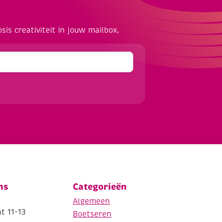
osis creativiteit in jouw mailbox.
ns
Categorieën
.
Algemeen
t 11-13
Boetseren