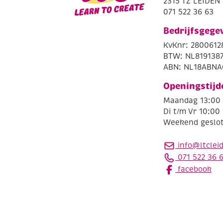
2315 TZ LEIDEN
071 522 36 63
Bedrijfsgege
KvKnr: 2800612
BTW: NL819138
ABN: NL18ABNA
Openingstijd
Maandag 13:00 
Di t/m Vr 10:00 
Weekend geslo
info@ltclei
071 522 36 
facebook