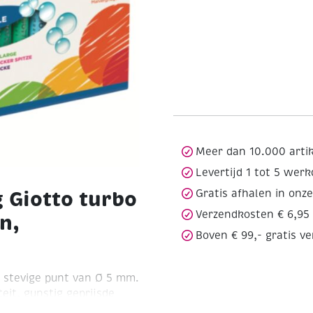
Meer dan 10.000 arti
Levertijd 1 tot 5 wer
 Giotto turbo
Gratis afhalen in onz
Verzendkosten € 6,95
n,
Boven € 99,- gratis v
e, stevige punt van Ø 5 mm.
eit, gunstig geprijsde
de kinderopvang, school,