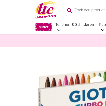
Producten
zoeken
Tekenen & Schilderen
Pap
Outlet
Tekenmaterialen
Giotto turbo col