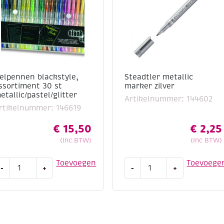
elpennen blackstyle,
Steadtler metallic
ssortiment 30 st
marker zilver
etallic/pastel/glitter
Artikelnummer: 144602
rtikelnummer: 146619
€
15,50
€
2,25
(Inc BTW)
(Inc BTW)
elpennen
Steadtler
Toevoegen
Toevoege
-
+
-
+
lackstyle,
metallic
ssortiment
marker
0
zilver
t
aantal
etallic/pastel/glitter