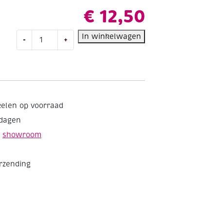
€
12,50
Giotto
In winkelwagen
-
+
turbo
color
maxi
viltstiften,
assortiment
18
kelen op voorraad
st
kdagen
aantal
e
showroom
erzending