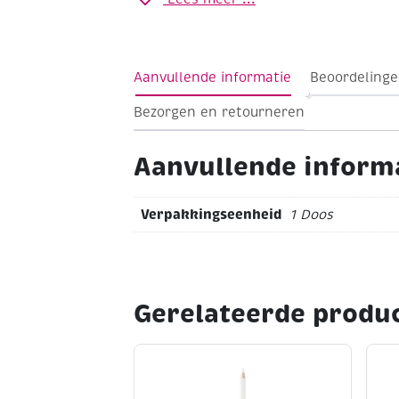
hobby of amateur. Alle stiften hebben 
ventieldoppen en zijn op basis van af-
waterbasis (In de wasmachine op 40’C.
Aanvullende informatie
Beoordelinge
Bezorgen en retourneren
Aanvullende inform
Verpakkingseenheid
1 Doos
Gerelateerde produ