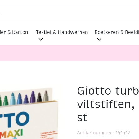
ier & Karton
Textiel & Handwerken
Boetseren & Beel
Giotto tur
or maxi viltstiften, assortiment 18 st
viltstiften
st
Artikelnummer:
141412