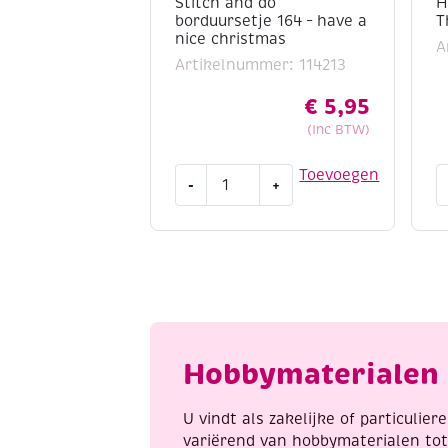
Stitch and do
H
borduursetje 164 – have a
T
nice christmas
A
Artikelnummer: 114213
€
5,95
(Inc BTW)
Stitch
H
Toevoegen
-
+
and
b
do
/
borduursetje
T
164
h
-
a
have
a
nice
Hobbymaterialen 
christmas
aantal
U vindt als zakelijke of particulie
variërend van hobbymaterialen to