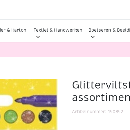
ier & Karton
Textiel & Handwerken
Boetseren & Beel
Glittervilts
, assortiment 8 stuks
assortimen
Artikelnummer:
140842