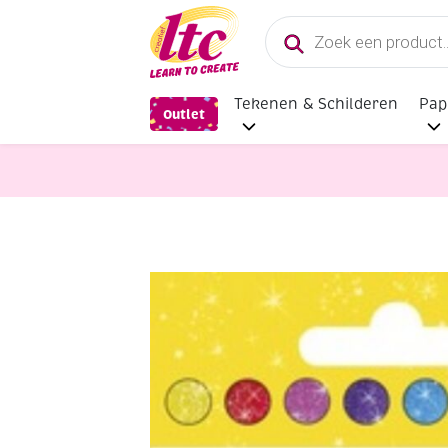
Producten
zoeken
Tekenen & Schilderen
Pap
Outlet
Kaarten maken
Glitterviltstiften