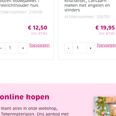
outen bouwpakket /
Knutselset, Lantaarn
heelichthouder huis
maken met engelen en
vlinders
rtikelnummer: 213029
Artikelnummer: 100701
€
12,50
€
19,95
(Inc BTW)
(Inc BTW)
outen
Knutselset,
Toevoegen
Toevoege
-
+
-
+
ouwpakket
Lantaarn
maken
heelichthouder
met
uis
engelen
antal
en
vlinders
aantal
online kopen
re klant alles in onze webshop,
t Tekenmaterialen. Ons aanbod met