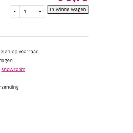
Glitterviltstiften,
In winkelwagen
-
+
assortiment
8
stuks
aantal
kelen op voorraad
kdagen
e
showroom
erzending