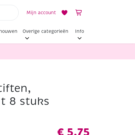
Mijn account
dhouwen
Overige categorieën
Info
tiften,
t 8 stuks
€
5,75