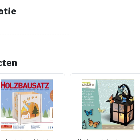
atie
cten