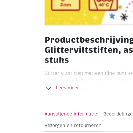
Productbeschrijvin
Glitterviltstiften, 
stuks
Glitter viltstiften met een fijne punt 
Uitwasbaar uit de meeste textielsoorten
ideaal voor glinsterende hoogtepunten 
Lees meer ...
kunstwerken. Geleverd in 8 verschille
Aanvullende informatie
Beoordelinge
Bezorgen en retourneren