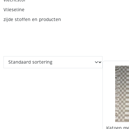
vlechtstof
Vlieseline
zijde stoffen en producten
Katoen me