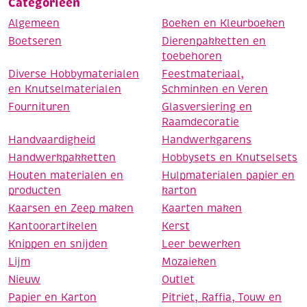
Categorieën
Algemeen
Boeken en Kleurboeken
Boetseren
Dierenpakketten en
toebehoren
Diverse Hobbymaterialen
Feestmateriaal,
en Knutselmaterialen
Schminken en Veren
Fournituren
Glasversiering en
Raamdecoratie
Handvaardigheid
Handwerkgarens
Handwerkpakketten
Hobbysets en Knutselsets
Houten materialen en
Hulpmaterialen papier en
producten
karton
Kaarsen en Zeep maken
Kaarten maken
Kantoorartikelen
Kerst
Knippen en snijden
Leer bewerken
Lijm
Mozaieken
Nieuw
Outlet
Papier en Karton
Pitriet, Raffia, Touw en