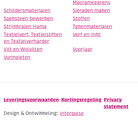
Macramegarens
Schildersmaterialen
Sieraden maken
Speksteen bewerken
Stoffen
Strijkkralen Hama
Tekenmaterialen
Textielverf, Textielstiften
Verf en Inkt
en Textielverharder
Vilt en Wolvilten
Voorjaar
Vormgieten
Leveringsvoorwaarden
Kortingsregeling
Privacy
statement
Design & Ontwikkeling:
Interpulse