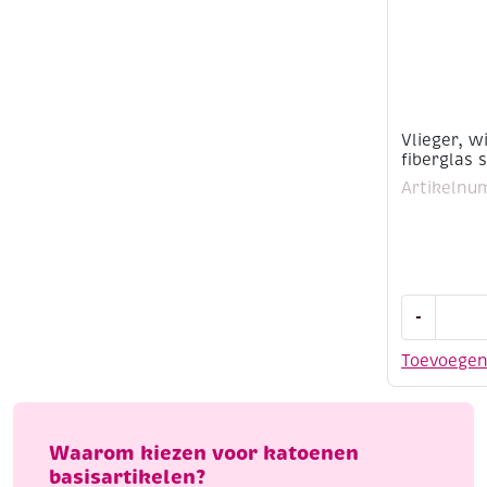
Vlieger, w
fiberglas 
Artikelnu
Vlieger,
-
wit
polyster
Toevoege
stof
met
fiberglas
stokken,
Waarom kiezen voor katoenen
60
basisartikelen?