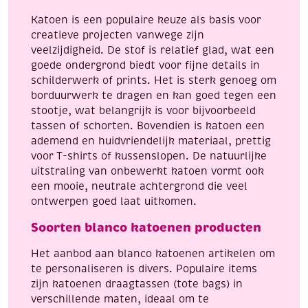
x
Katoen is een populaire keuze als basis voor
50
creatieve projecten vanwege zijn
cm
veelzijdigheid. De stof is relatief glad, wat een
aantal
goede ondergrond biedt voor fijne details in
schilderwerk of prints. Het is sterk genoeg om
borduurwerk te dragen en kan goed tegen een
stootje, wat belangrijk is voor bijvoorbeeld
tassen of schorten. Bovendien is katoen een
ademend en huidvriendelijk materiaal, prettig
voor T-shirts of kussenslopen. De natuurlijke
uitstraling van onbewerkt katoen vormt ook
een mooie, neutrale achtergrond die veel
ontwerpen goed laat uitkomen.
Soorten blanco katoenen producten
Het aanbod aan blanco katoenen artikelen om
te personaliseren is divers. Populaire items
zijn katoenen draagtassen (tote bags) in
verschillende maten, ideaal om te