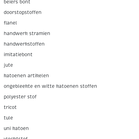
beiers bont
doorstopstoffen
flanel
handwerk stramien
handwerkstoffen
imitatiebont
jute
katoenen artikelen
ongebleekte en witte katoenen stoffen
polyester stof
tricot
tule
uni katoen