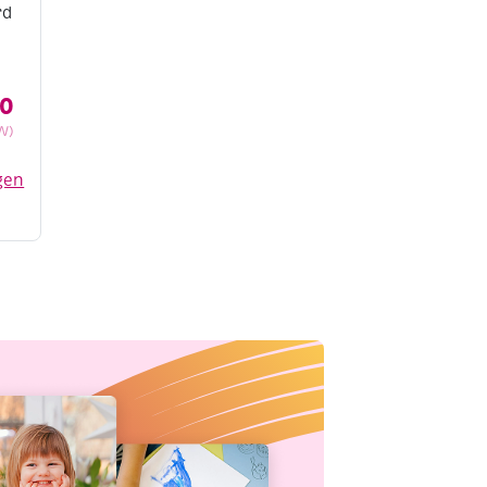
rd
10
W)
gen