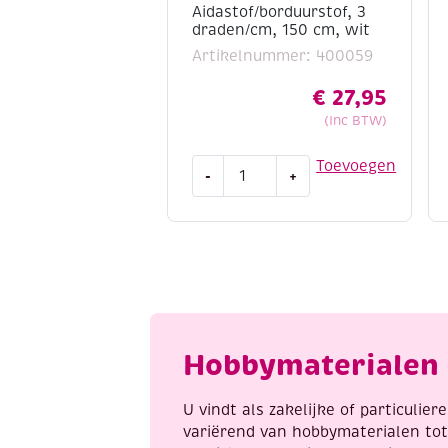
Aidastof/borduurstof, 3
draden/cm, 150 cm, wit
Artikelnummer: 400059
€
27,95
(Inc BTW)
Aidastof/borduurstof,
Toevoegen
-
+
3
draden/cm,
150
cm,
wit
aantal
Hobbymaterialen 
U vindt als zakelijke of particulie
variërend van hobbymaterialen to