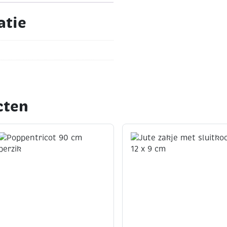
atie
cten