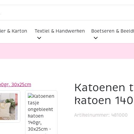
ier & Karton
Textiel & Handwerken
Boetseren & Beel
Katoenen t
kt katoen 140gr, 30x25cm
katoen 140
Artikelnummer:
481000