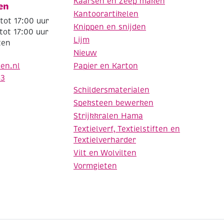
Kaarsen en Zeep maken
en
Kantoorartikelen
tot 17:00 uur
Knippen en snijden
tot 17:00 uur
Lijm
ten
Nieuw
Papier en Karton
den.nl
63
Schildersmaterialen
Speksteen bewerken
Strijkkralen Hama
Textielverf, Textielstiften en
Textielverharder
Vilt en Wolvilten
Vormgieten