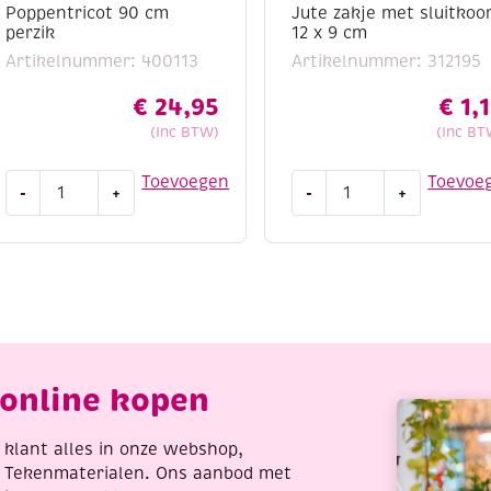
Poppentricot 90 cm
Jute zakje met sluitkoo
perzik
12 x 9 cm
Artikelnummer: 400113
Artikelnummer: 312195
€
24,95
€
1,
(Inc BTW)
(Inc BT
Poppentricot
Jute
Toevoegen
Toevoe
-
+
-
+
90
zakje
cm
met
perzik
sluitkoord
aantal
12
x
9
cm
aantal
online kopen
re klant alles in onze webshop,
t Tekenmaterialen. Ons aanbod met