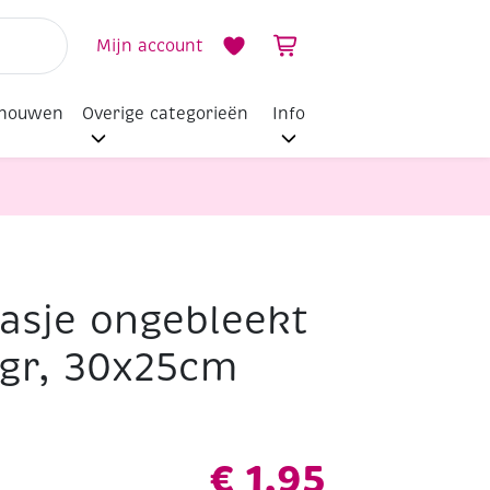
Mijn account
dhouwen
Overige categorieën
Info
asje ongebleekt
gr, 30x25cm
€
1,95