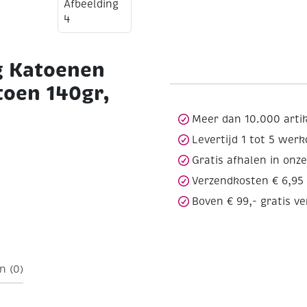
g Katoenen
toen 140gr,
Meer dan 10.000 arti
Levertijd 1 tot 5 wer
Gratis afhalen in onz
uur
Verzendkosten € 6,95
rijken, niet in de droger,
Boven € 99,- gratis v
n (0)