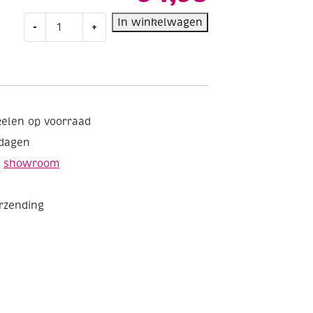
Katoenen
In winkelwagen
-
+
tasje
ongebleekt
katoen
140gr,
30x25cm
aantal
kelen op voorraad
kdagen
e
showroom
erzending