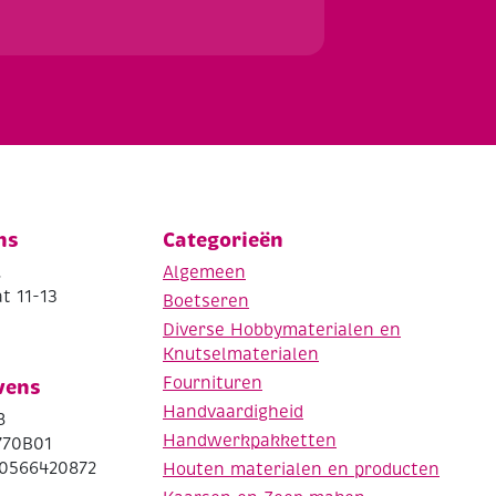
ns
Categorieën
.
Algemeen
t 11-13
Boetseren
Diverse Hobbymaterialen en
Knutselmaterialen
Fournituren
vens
Handvaardigheid
8
Handwerkpakketten
770B01
0566420872
Houten materialen en producten