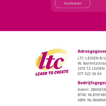
Inschrijven
Adresgegeve
LTC-LEIDEN B.V
W. Barentzstraa
2315 TZ LEIDEN
071 522 36 63
Bedrijfsgege
KvKnr: 2800612
BTW: NL819138
ABN: NL18ABNA