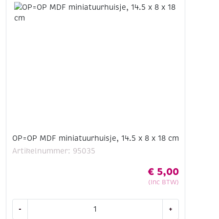
115
x
155
cm,
13-
delig
aantal
OP=OP MDF miniatuurhuisje, 14.5 x 8 x 18 cm
Artikelnummer: 95035
€
5,00
(Inc BTW)
OP=OP
-
+
MDF