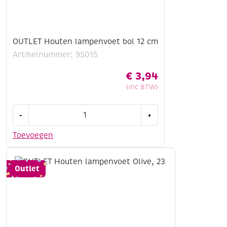
OUTLET Houten lampenvoet bol 12 cm
Artikelnummer: 95015
€
3,94
(Inc BTW)
OUTLET
-
+
Houten
lampenvoet
Toevoegen
bol
12
cm
Outlet
aantal