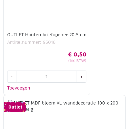
OUTLET Houten briefopener 20.5 cm
Artikelnummer: 95018
€
0,50
(Inc BTW)
OUTLET
-
+
Houten
briefopener
Toevoegen
20.5
cm
aantal
Outlet