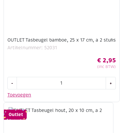
OUTLET Tasbeugel bamboe, 25 x 17 cm, a 2 stuks
Artikelnummer: 52031
€
2,95
(Inc BTW)
OUTLET
-
+
Tasbeugel
bamboe,
Toevoegen
25
x
17
Outlet
cm,
a
2