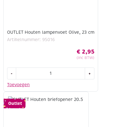
OUTLET Houten lampenvoet Olive, 23 cm
Artikelnummer: 95016
€
2,95
(Inc BTW)
OUTLET
-
+
Houten
lampenvoet
Toevoegen
Olive,
23
cm
Outlet
aantal