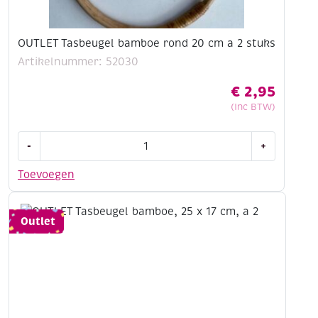
OUTLET Tasbeugel bamboe rond 20 cm a 2 stuks
Artikelnummer: 52030
€
2,95
(Inc BTW)
OUTLET
-
+
Tasbeugel
bamboe
Toevoegen
rond
20
cm
Outlet
a
2
stuks
aantal