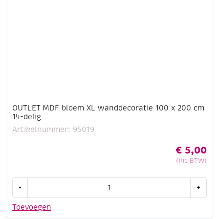
OUTLET MDF bloem XL wanddecoratie 100 x 200 cm
14-delig
Artikelnummer: 95019
€
5,00
(Inc BTW)
OUTLET
-
+
MDF
bloem
Toevoegen
XL