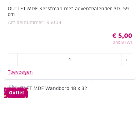
OUTLET MDF Kerstman met adventkalender 3D, 59
cm
Artikelnummer: 95004
€
5,00
(Inc BTW)
OUTLET
-
+
MDF
Kerstman
Toevoegen
met
adventkalender
3D,
Outlet
59
cm
aantal