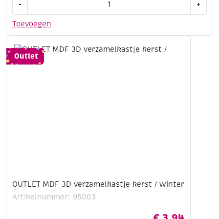
-
+
Houten
windgong
Toevoegen
met
5
metalen
Outlet
buisjes
55
cm
aantal
OUTLET MDF 3D verzamelkastje kerst / winter
Artikelnummer: 95003
€
3,94