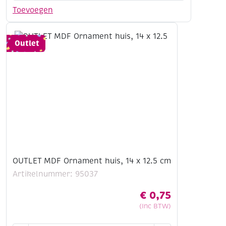
miniatuurhuisje,
Toevoegen
14.5
x
8
Outlet
x
18
cm
aantal
OUTLET MDF Ornament huis, 14 x 12.5 cm
Artikelnummer: 95037
€
0,75
(Inc BTW)