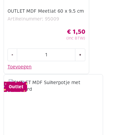
OUTLET MDF Meetlat 60 x 9.5 cm
Artikelnummer: 95009
€
1,50
(Inc BTW)
OUTLET
-
+
MDF
Meetlat
Toevoegen
60
x
9.5
Outlet
cm
aantal