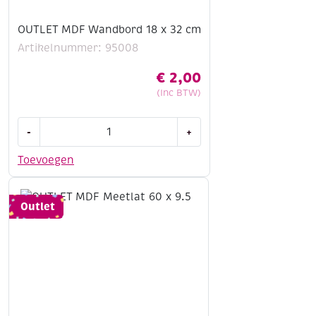
OUTLET MDF Wandbord 18 x 32 cm
Artikelnummer: 95008
€
2,00
(Inc BTW)
OUTLET
-
+
MDF
Wandbord
Toevoegen
18
x
32
Outlet
cm
aantal