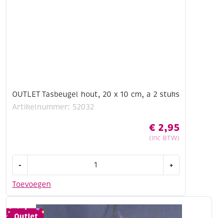
stuks
aantal
OUTLET Tasbeugel hout, 20 x 10 cm, a 2 stuks
Artikelnummer: 52032
€
2,95
(Inc BTW)
OUTLET
-
+
Tasbeugel
hout,
Toevoegen
20
x
10
Outlet