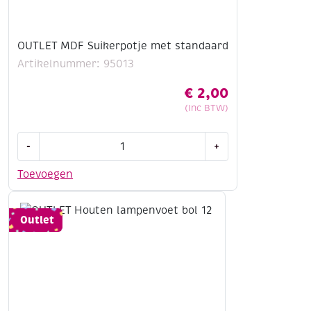
OUTLET MDF Suikerpotje met standaard
Artikelnummer: 95013
€
2,00
(Inc BTW)
OUTLET
-
+
MDF
Suikerpotje
Toevoegen
met
standaard
aantal
Outlet