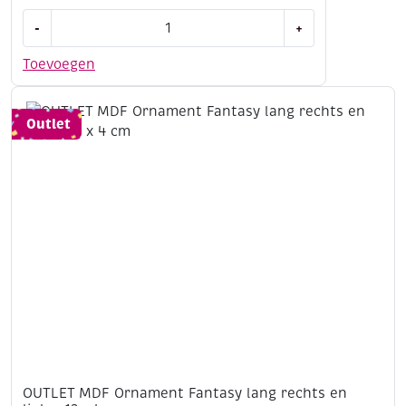
OUTLET
-
+
MDF
Ornament
Toevoegen
Margriet,
8
x
Outlet
6
cm
aantal
OUTLET MDF Ornament Fantasy lang rechts en