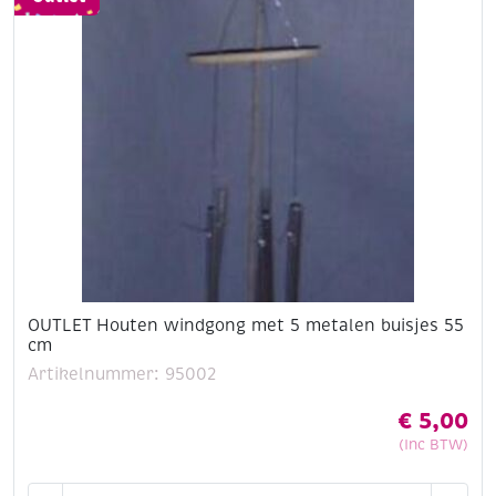
cm,
a
2
stuks
aantal
OUTLET Houten windgong met 5 metalen buisjes 55
cm
Artikelnummer: 95002
€
5,00
(Inc BTW)
OUTLET