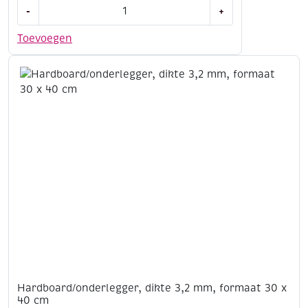
OUTLET
-
+
MDF
Ornament
Toevoegen
huis,
14
x
12.5
cm
aantal
Hardboard/onderlegger, dikte 3,2 mm, formaat 30 x
40 cm