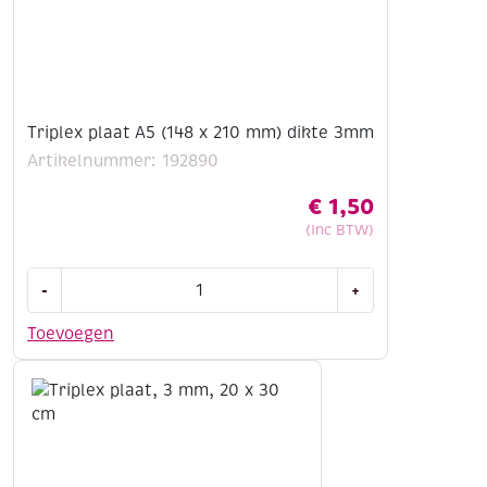
Triplex plaat A5 (148 x 210 mm) dikte 3mm
Artikelnummer: 192890
€
1,50
(Inc BTW)
Triplex
-
+
plaat
A5
Toevoegen
(148
x
210
mm)
dikte
3mm