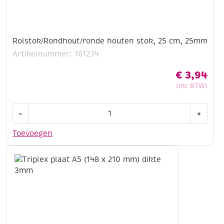
Rolstok/Rondhout/ronde houten stok, 25 cm, 25mm
Artikelnummer: 161234
€
3,94
(Inc BTW)
Rolstok/Rondhout/ronde
-
+
houten
stok,
Toevoegen
25
cm,
25mm
aantal