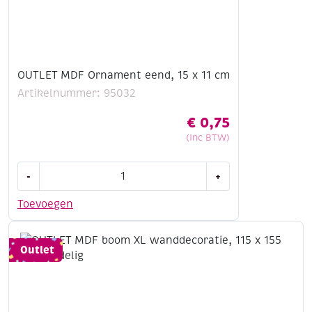
OUTLET MDF Ornament eend, 15 x 11 cm
Artikelnummer: 95032
€
0,75
(Inc BTW)
OUTLET
-
+
MDF
Ornament
Toevoegen
eend,
15
x
Outlet
11
cm
aantal