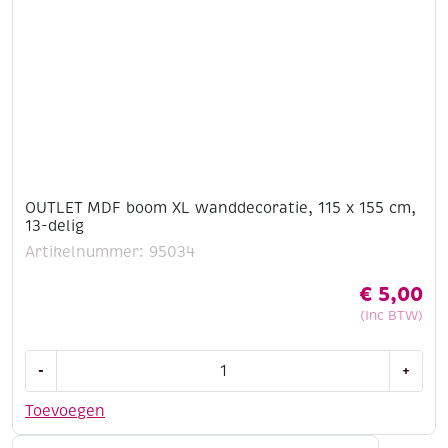
OUTLET MDF boom XL wanddecoratie, 115 x 155 cm,
13-delig
Artikelnummer: 95034
€
5,00
(Inc BTW)
OUTLET
-
+
MDF
boom
Toevoegen
XL
wanddecoratie,