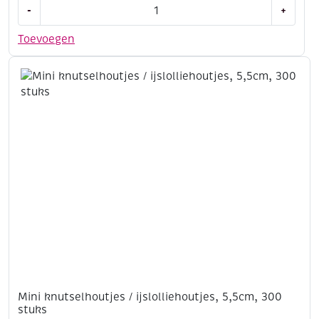
Europallet,
-
+
120
x
Toevoegen
80
cm,
gebruikt
ALLEEN
AFHALEN!
aantal
Mini knutselhoutjes / ijslolliehoutjes, 5,5cm, 300
stuks