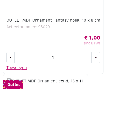
OUTLET MDF Ornament Fantasy hoek, 10 x 8 cm
Artikelnummer: 95029
€
1,00
(Inc BTW)
OUTLET
-
+
MDF
Ornament
Toevoegen
Fantasy
hoek,
10
Outlet
x
8
cm
aantal