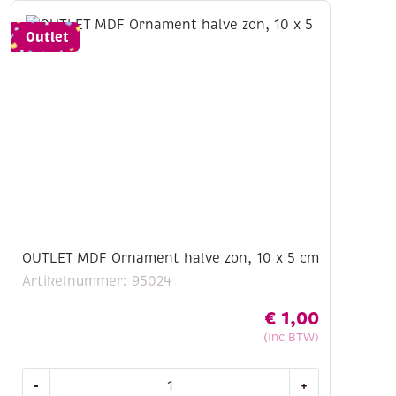
wanddecoratie
100
Outlet
x
200
cm
14-
delig
aantal
OUTLET MDF Ornament halve zon, 10 x 5 cm
Artikelnummer: 95024
€
1,00
(Inc BTW)
OUTLET
-
+
MDF