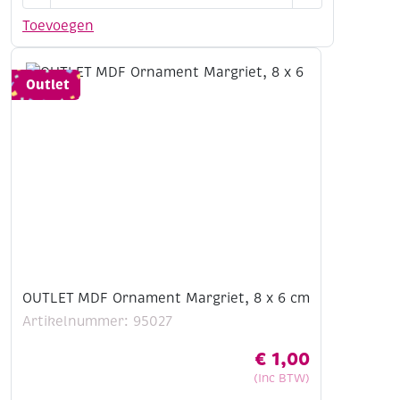
Ornament
Toevoegen
halve
zon,
10
Outlet
x
5
cm
aantal
OUTLET MDF Ornament Margriet, 8 x 6 cm
Artikelnummer: 95027
€
1,00
(Inc BTW)