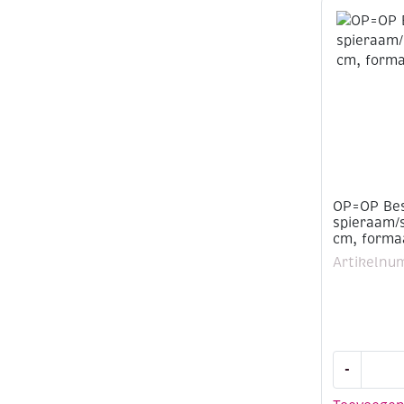
cm,
formaat
50x60cm
aantal
OP=OP Be
spieraam/s
cm, forma
Artikelnu
OP=OP
-
Bespanne
spieraam/s