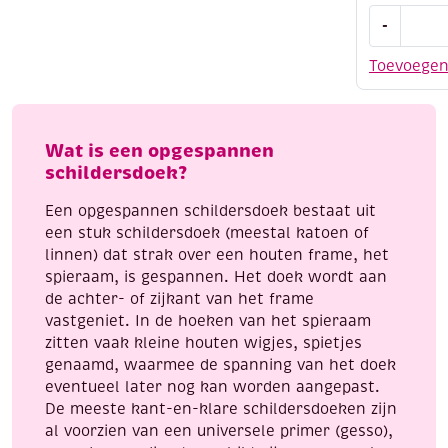
Geprepare
-
schildersc
160
Toevoege
cm
breed
aantal
Wat is een opgespannen
schildersdoek?
Een opgespannen schildersdoek bestaat uit
een stuk schildersdoek (meestal katoen of
linnen) dat strak over een houten frame, het
spieraam, is gespannen. Het doek wordt aan
de achter- of zijkant van het frame
vastgeniet. In de hoeken van het spieraam
zitten vaak kleine houten wigjes, spietjes
genaamd, waarmee de spanning van het doek
eventueel later nog kan worden aangepast.
De meeste kant-en-klare schildersdoeken zijn
al voorzien van een universele primer (gesso),