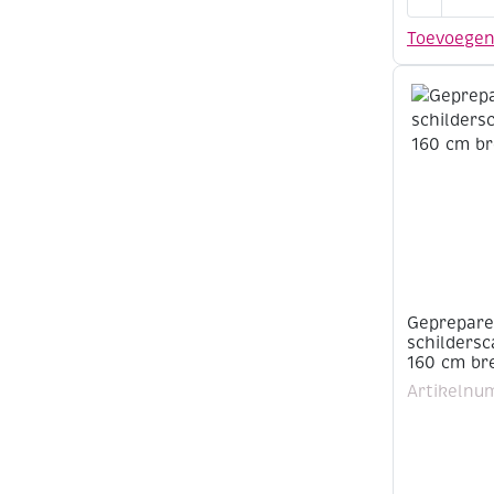
schildersd
25
Toevoege
x
25
cm
aantal
Geprepare
schildersc
160 cm br
Artikelnu