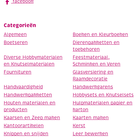
facebook
Categorieën
Algemeen
Boeken en Kleurboeken
Boetseren
Dierenpakketten en
toebehoren
Diverse Hobbymaterialen
Feestmateriaal,
en Knutselmaterialen
Schminken en Veren
Fournituren
Glasversiering en
Raamdecoratie
Handvaardigheid
Handwerkgarens
Handwerkpakketten
Hobbysets en Knutselsets
Houten materialen en
Hulpmaterialen papier en
producten
karton
Kaarsen en Zeep maken
Kaarten maken
Kantoorartikelen
Kerst
Knippen en snijden
Leer bewerken