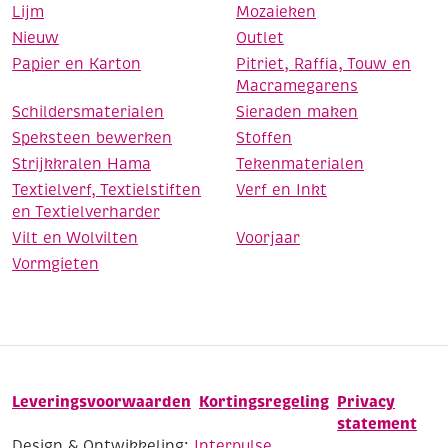
Lijm
Mozaieken
Nieuw
Outlet
Papier en Karton
Pitriet, Raffia, Touw en
Macramegarens
Schildersmaterialen
Sieraden maken
Speksteen bewerken
Stoffen
Strijkkralen Hama
Tekenmaterialen
Textielverf, Textielstiften
Verf en Inkt
en Textielverharder
Vilt en Wolvilten
Voorjaar
Vormgieten
Leveringsvoorwaarden
Kortingsregeling
Privacy
statement
Design & Ontwikkeling:
Interpulse