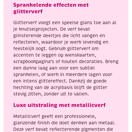
20
Sprankelende effecten met
ml
glitterverf
aantal
Glitterverf voegt een speelse glans toe aan al
je knutselprojecten. De verf bevat
glinsterende deeltjes die licht vangen en
reflecteren, waardoor je werk levendig en
feestelijk oogt. Gebruik glitterverf om
accenten te leggen op wenskaarten,
scrapbookpagina’s of houten decoraties. Breng
een dunne laag aan voor een subtiel
sprankelen, of werk in meerdere lagen voor
een intens glittereffect. Dankzij de goede
hechting van de acrylbasis blijft de glitter
stevig zitten, zonder uit te vallen.
Luxe uitstraling met metallicverf
Metallicverf geeft een professionele,
glanzende finish die doet denken aan metaal.
Deze verf bevat reflecterende pigmenten die