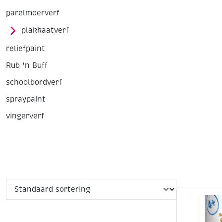
parelmoerverf
plakkaatverf
reliefpaint
Rub 'n Buff
schoolbordverf
spraypaint
vingerverf