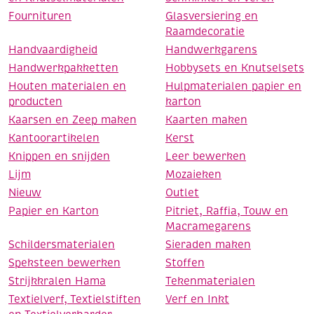
Fournituren
Glasversiering en
Raamdecoratie
Handvaardigheid
Handwerkgarens
Handwerkpakketten
Hobbysets en Knutselsets
Houten materialen en
Hulpmaterialen papier en
producten
karton
Kaarsen en Zeep maken
Kaarten maken
Kantoorartikelen
Kerst
Knippen en snijden
Leer bewerken
Lijm
Mozaieken
Nieuw
Outlet
Papier en Karton
Pitriet, Raffia, Touw en
Macramegarens
Schildersmaterialen
Sieraden maken
Speksteen bewerken
Stoffen
Strijkkralen Hama
Tekenmaterialen
Textielverf, Textielstiften
Verf en Inkt