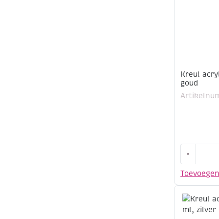
Kreul acry
goud
Artikelnu
Kreul
-
acrylic
metallicve
Toevoege
50
ml,
goud
aantal