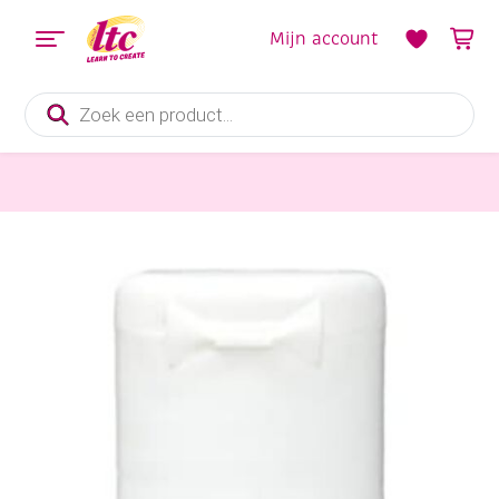
Mijn account
Producten
zoeken
Verf en Inkt
Mucki glitterverf, 80 ml, zilver