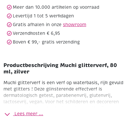
aantal
Meer dan 10.000 artikelen op voorraad
Levertijd 1 tot 5 werkdagen
Gratis afhalen in onze
showroom
Verzendkosten € 6,95
Boven € 99,- gratis verzending
Productbeschrijving Mucki glitterverf, 80
ml, zilver
Mucki glitterverf is een verf op waterbasis, rijk gevuld
met glitters !
Deze glinsterende effectverf is
dermatologisch getest, parabenenvrij, glutenvrij,
lactosevrij, vegan. Voor het schilderen en decoreren
van papier, karton, hout, steen, terracotta. Zeer
Lees meer ...
geschikt voor kinderen. Kan uit de meeste
textielsoorten worden gewassen vanaf 30°C.