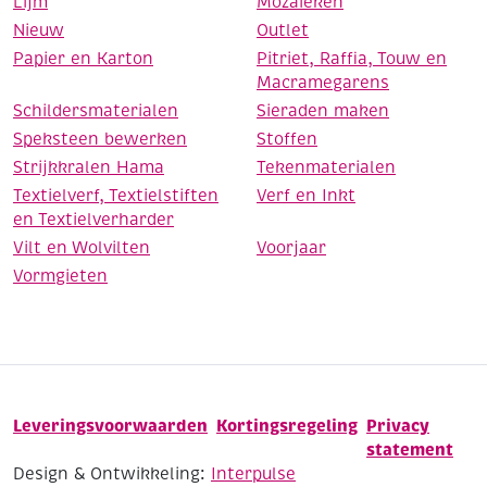
Lijm
Mozaieken
Nieuw
Outlet
Papier en Karton
Pitriet, Raffia, Touw en
Macramegarens
Schildersmaterialen
Sieraden maken
Speksteen bewerken
Stoffen
Strijkkralen Hama
Tekenmaterialen
Textielverf, Textielstiften
Verf en Inkt
en Textielverharder
Vilt en Wolvilten
Voorjaar
Vormgieten
Leveringsvoorwaarden
Kortingsregeling
Privacy
statement
Design & Ontwikkeling:
Interpulse