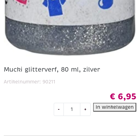
Mucki glitterverf, 80 ml, zilver
Artikelnummer:
90211
€
6,95
Mucki
In winkelwagen
-
+
glitterverf,
80
ml,
zilver