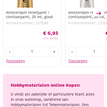
Amsterdam reliefpaint /
Amsterdam reliefpain
contourpaint, 20 ml, goud
contourpaint, 20 ml, 
Artikelnummer: 237088
Artikelnummer: 2370
€
6,95
(Inc BTW)
Amsterdam
Amsterdam
-
+
-
reliefpaint
reliefpaint
/
/
Toevoegen
Toevoegen
contourpaint,
contourpaint,
20
20
ml,
ml,
goud
zilver
Hobbymaterialen online kopen
aantal
aantal
U vindt als zakelijke of particuliere klant alles
in onze webshop, variërend van
hobbymaterialen tot Tekenmaterialen. Ons