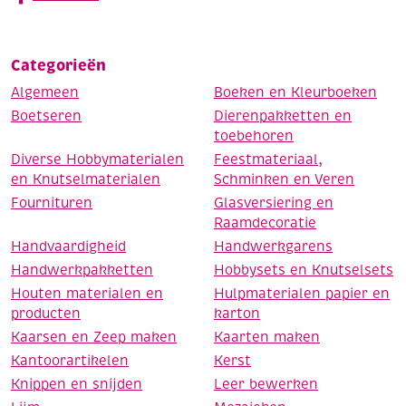
Categorieën
Algemeen
Boeken en Kleurboeken
Boetseren
Dierenpakketten en
toebehoren
Diverse Hobbymaterialen
Feestmateriaal,
en Knutselmaterialen
Schminken en Veren
Fournituren
Glasversiering en
Raamdecoratie
Handvaardigheid
Handwerkgarens
Handwerkpakketten
Hobbysets en Knutselsets
Houten materialen en
Hulpmaterialen papier en
producten
karton
Kaarsen en Zeep maken
Kaarten maken
Kantoorartikelen
Kerst
Knippen en snijden
Leer bewerken